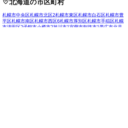
北海道
の市区町村
札幌市中央区
札幌市北区
2
札幌市東区
札幌市白石区
札幌市豊
平区
札幌市南区
札幌市西区
6
札幌市厚別区
札幌市手稲区
札幌
市清田区
2
函館市
小樽市
2
旭川市
1
室蘭市
釧路市
1
帯広市
北見
市
夕張市
岩見沢市
網走市
留萌市
苫小牧市
1
稚内市
美唄市
芦別
市
江別市
1
赤平市
紋別市
士別市
名寄市
三笠市
根室市
千歳市
1
滝川市
砂川市
歌志内市
深川市
富良野市
2
登別市
恵庭市
伊達市
北広島市
石狩市
北斗市
石狩郡当別町
石狩郡新篠津村
松前郡松
前町
松前郡福島町
上磯郡知内町
上磯郡木古内町
亀田郡七飯町
茅部郡鹿部町
茅部郡森町
二海郡八雲町
山越郡長万部町
檜山郡
江差町
檜山郡上ノ国町
檜山郡厚沢部町
爾志郡乙部町
奥尻郡奥
尻町
瀬棚郡今金町
久遠郡せたな町
島牧郡島牧村
寿都郡寿都町
寿都郡黒松内町
磯谷郡蘭越町
虻田郡ニセコ町
虻田郡真狩村
虻
田郡留寿都村
虻田郡喜茂別町
虻田郡京極町
虻田郡倶知安町
岩
内郡共和町
岩内郡岩内町
古宇郡泊村
古宇郡神恵内村
積丹郡積
丹町
古平郡古平町
余市郡仁木町
余市郡余市町
余市郡赤井川村
空知郡南幌町
空知郡奈井江町
空知郡上砂川町
夕張郡由仁町
夕
張郡長沼町
夕張郡栗山町
樺戸郡月形町
樺戸郡浦臼町
樺戸郡新
十津川町
雨竜郡妹背牛町
雨竜郡秩父別町
雨竜郡雨竜町
雨竜郡
北竜町
雨竜郡沼田町
上川郡鷹栖町
上川郡東神楽町
上川郡当麻