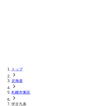
トップ
北海道
札幌市東区
伏古九条