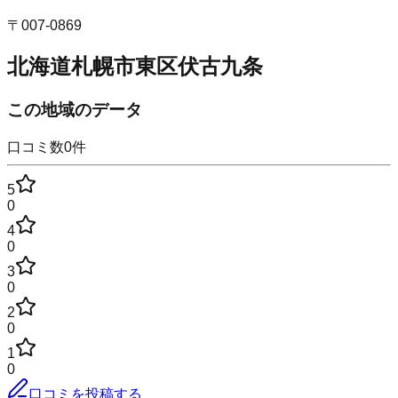
〒
007-0869
北海道札幌市東区伏古九条
この地域のデータ
口コミ数
0
件
5
0
4
0
3
0
2
0
1
0
口コミを投稿する