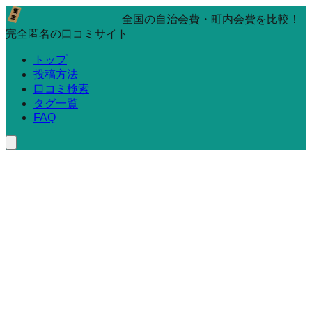
全国の自治会費・町内会費を比較！
完全匿名の口コミサイト
トップ
投稿方法
口コミ検索
タグ一覧
FAQ