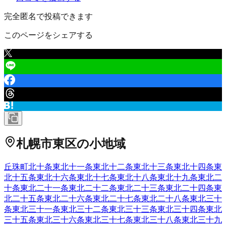
完全匿名で投稿できます
このページをシェアする
札幌市東区
の小地域
丘珠町
北十条東
北十一条東
北十二条東
北十三条東
北十四条東
北十五条東
北十六条東
北十七条東
北十八条東
北十九条東
北二
十条東
北二十一条東
北二十二条東
北二十三条東
北二十四条東
北二十五条東
北二十六条東
北二十七条東
北二十八条東
北三十
条東
北三十一条東
北三十二条東
北三十三条東
北三十四条東
北
三十五条東
北三十六条東
北三十七条東
北三十八条東
北三十九