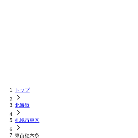
トップ
北海道
札幌市東区
東苗穂六条