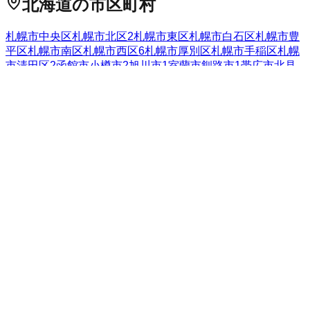
北海道
の市区町村
札幌市中央区
札幌市北区
2
札幌市東区
札幌市白石区
札幌市豊
平区
札幌市南区
札幌市西区
6
札幌市厚別区
札幌市手稲区
札幌
市清田区
2
函館市
小樽市
2
旭川市
1
室蘭市
釧路市
1
帯広市
北見
市
夕張市
岩見沢市
網走市
留萌市
苫小牧市
1
稚内市
美唄市
芦別
市
江別市
1
赤平市
紋別市
士別市
名寄市
三笠市
根室市
千歳市
1
滝川市
砂川市
歌志内市
深川市
富良野市
2
登別市
恵庭市
伊達市
北広島市
石狩市
北斗市
石狩郡当別町
石狩郡新篠津村
松前郡松
前町
松前郡福島町
上磯郡知内町
上磯郡木古内町
亀田郡七飯町
茅部郡鹿部町
茅部郡森町
二海郡八雲町
山越郡長万部町
檜山郡
江差町
檜山郡上ノ国町
檜山郡厚沢部町
爾志郡乙部町
奥尻郡奥
尻町
瀬棚郡今金町
久遠郡せたな町
島牧郡島牧村
寿都郡寿都町
寿都郡黒松内町
磯谷郡蘭越町
虻田郡ニセコ町
虻田郡真狩村
虻
田郡留寿都村
虻田郡喜茂別町
虻田郡京極町
虻田郡倶知安町
岩
内郡共和町
岩内郡岩内町
古宇郡泊村
古宇郡神恵内村
積丹郡積
丹町
古平郡古平町
余市郡仁木町
余市郡余市町
余市郡赤井川村
空知郡南幌町
空知郡奈井江町
空知郡上砂川町
夕張郡由仁町
夕
張郡長沼町
夕張郡栗山町
樺戸郡月形町
樺戸郡浦臼町
樺戸郡新
十津川町
雨竜郡妹背牛町
雨竜郡秩父別町
雨竜郡雨竜町
雨竜郡
北竜町
雨竜郡沼田町
上川郡鷹栖町
上川郡東神楽町
上川郡当麻