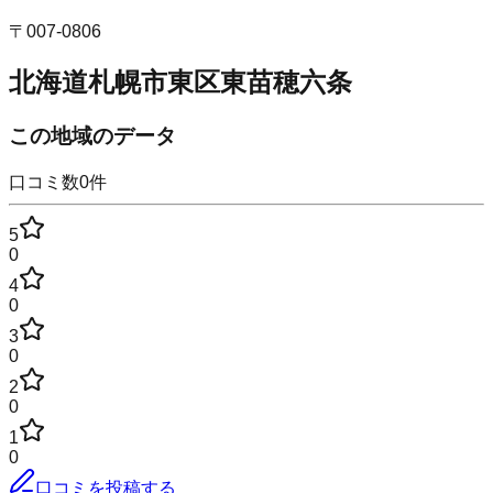
〒
007-0806
北海道札幌市東区東苗穂六条
この地域のデータ
口コミ数
0
件
5
0
4
0
3
0
2
0
1
0
口コミを投稿する