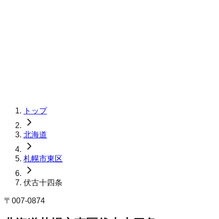
トップ
北海道
札幌市東区
伏古十四条
〒
007-0874