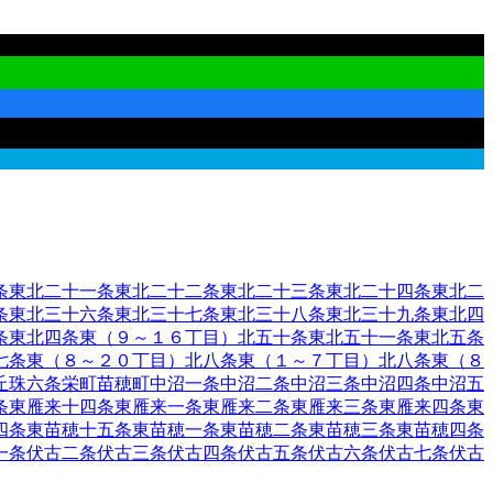
条東
北二十一条東
北二十二条東
北二十三条東
北二十四条東
北二
条東
北三十六条東
北三十七条東
北三十八条東
北三十九条東
北四
条東
北四条東（９～１６丁目）
北五十条東
北五十一条東
北五条
七条東（８～２０丁目）
北八条東（１～７丁目）
北八条東（８
丘珠六条
栄町
苗穂町
中沼一条
中沼二条
中沼三条
中沼四条
中沼五
条
東雁来十四条
東雁来一条
東雁来二条
東雁来三条
東雁来四条
東
四条
東苗穂十五条
東苗穂一条
東苗穂二条
東苗穂三条
東苗穂四条
一条
伏古二条
伏古三条
伏古四条
伏古五条
伏古六条
伏古七条
伏古