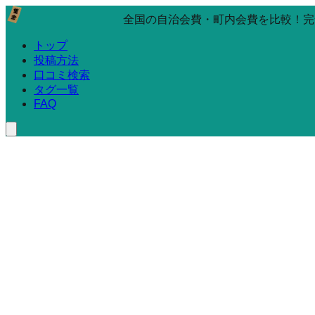
全国の自治会費・町内会費を比較！完
トップ
投稿方法
口コミ検索
タグ一覧
FAQ