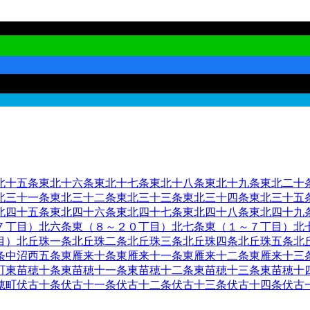
北十五条東
北十六条東
北十七条東
北十八条東
北十九条東
北二十
北三十一条東
北三十二条東
北三十三条東
北三十四条東
北三十五
北四十五条東
北四十六条東
北四十七条東
北四十八条東
北四十九
７丁目）
北六条東（８～２０丁目）
北七条東（１～７丁目）
北
目）
北丘珠一条
北丘珠二条
北丘珠三条
北丘珠四条
北丘珠五条
北
条
中沼西五条
東雁来十条
東雁来十一条
東雁来十二条
東雁来十三
町
東苗穂十条
東苗穂十一条
東苗穂十二条
東苗穂十三条
東苗穂十
穂町
伏古十条
伏古十一条
伏古十二条
伏古十三条
伏古十四条
伏古