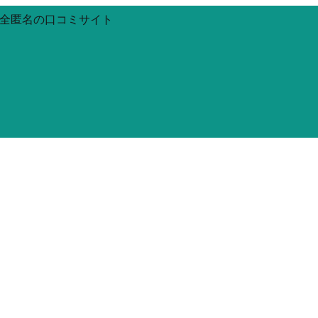
全匿名の口コミサイト