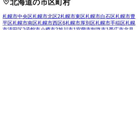
北海道
の市区町村
札幌市中央区
札幌市北区
2
札幌市東区
札幌市白石区
札幌市豊
平区
札幌市南区
札幌市西区
6
札幌市厚別区
札幌市手稲区
札幌
市清田区
2
函館市
小樽市
2
旭川市
1
室蘭市
釧路市
1
帯広市
北見
市
夕張市
岩見沢市
網走市
留萌市
苫小牧市
1
稚内市
美唄市
芦別
市
江別市
1
赤平市
紋別市
士別市
名寄市
三笠市
根室市
千歳市
1
滝川市
砂川市
歌志内市
深川市
富良野市
2
登別市
恵庭市
伊達市
北広島市
石狩市
北斗市
石狩郡当別町
石狩郡新篠津村
松前郡松
前町
松前郡福島町
上磯郡知内町
上磯郡木古内町
亀田郡七飯町
茅部郡鹿部町
茅部郡森町
二海郡八雲町
山越郡長万部町
檜山郡
江差町
檜山郡上ノ国町
檜山郡厚沢部町
爾志郡乙部町
奥尻郡奥
尻町
瀬棚郡今金町
久遠郡せたな町
島牧郡島牧村
寿都郡寿都町
寿都郡黒松内町
磯谷郡蘭越町
虻田郡ニセコ町
虻田郡真狩村
虻
田郡留寿都村
虻田郡喜茂別町
虻田郡京極町
虻田郡倶知安町
岩
内郡共和町
岩内郡岩内町
古宇郡泊村
古宇郡神恵内村
積丹郡積
丹町
古平郡古平町
余市郡仁木町
余市郡余市町
余市郡赤井川村
空知郡南幌町
空知郡奈井江町
空知郡上砂川町
夕張郡由仁町
夕
張郡長沼町
夕張郡栗山町
樺戸郡月形町
樺戸郡浦臼町
樺戸郡新
十津川町
雨竜郡妹背牛町
雨竜郡秩父別町
雨竜郡雨竜町
雨竜郡
北竜町
雨竜郡沼田町
上川郡鷹栖町
上川郡東神楽町
上川郡当麻