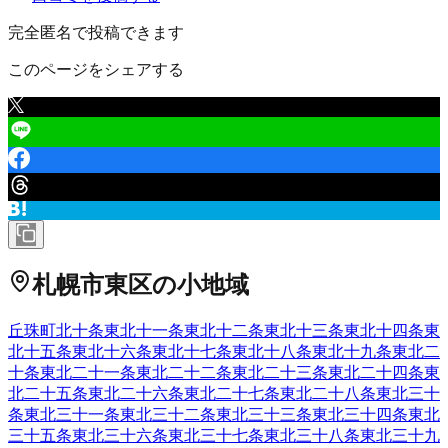
完全匿名で投稿できます
このページをシェアする
札幌市東区
の小地域
丘珠町
北十条東
北十一条東
北十二条東
北十三条東
北十四条東
北十五条東
北十六条東
北十七条東
北十八条東
北十九条東
北二
十条東
北二十一条東
北二十二条東
北二十三条東
北二十四条東
北二十五条東
北二十六条東
北二十七条東
北二十八条東
北三十
条東
北三十一条東
北三十二条東
北三十三条東
北三十四条東
北
三十五条東
北三十六条東
北三十七条東
北三十八条東
北三十九