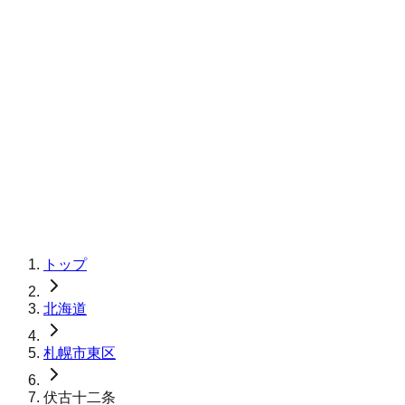
トップ
北海道
札幌市東区
伏古十二条