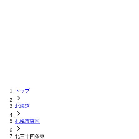
トップ
北海道
札幌市東区
北三十四条東