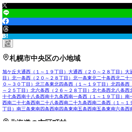
札幌市中央区
の小地域
旭ケ丘
大通西（１～１９丁目）
大通西（２０～２８丁目）
大
目）
北一条西（２０～２８丁目）
北一条東
北二十条西
北二十
０～３０丁目）
北三条東
北四条西（１～１９丁目）
北四条西
～２５丁目）
北六条西（２６～２８丁目）
北七条西
北八条西
十七条西
南十八条西
南十九条西
南一条西（１～１９丁目）
南
西
南二十七条西
南二十八条西
南二十九条西
南二条西（１～１
丁目）
南三条東
南四条西
南四条東
南五条西
南五条東
南六条西
北海道
の市区町村