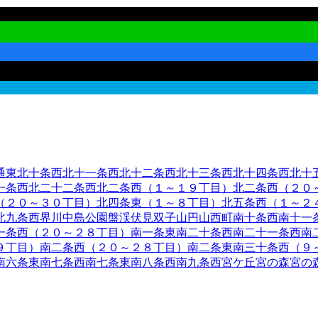
通東
北十条西
北十一条西
北十二条西
北十三条西
北十四条西
北十
一条西
北二十二条西
北二条西（１～１９丁目）
北二条西（２０
（２０～３０丁目）
北四条東（１～８丁目）
北五条西（１～２
北九条西
界川
中島公園
盤渓
伏見
双子山
円山西町
南十条西
南十一
一条西（２０～２８丁目）
南一条東
南二十条西
南二十一条西
南
９丁目）
南二条西（２０～２８丁目）
南二条東
南三十条西（９
南六条東
南七条西
南七条東
南八条西
南九条西
宮ケ丘
宮の森
宮の