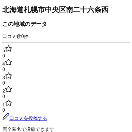
北海道札幌市中央区南二十六条西
この地域のデータ
口コミ数
0
件
5
0
4
0
3
0
2
0
1
0
口コミを投稿する
完全匿名で投稿できます