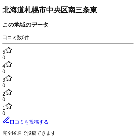
北海道札幌市中央区南三条東
この地域のデータ
口コミ数
0
件
5
0
4
0
3
0
2
0
1
0
口コミを投稿する
完全匿名で投稿できます