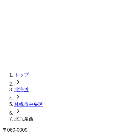
トップ
北海道
札幌市中央区
北九条西
〒
060-0009