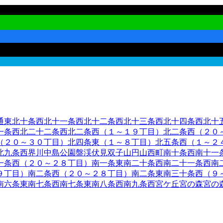
通東
北十条西
北十一条西
北十二条西
北十三条西
北十四条西
北十
一条西
北二十二条西
北二条西（１～１９丁目）
北二条西（２０
（２０～３０丁目）
北四条東（１～８丁目）
北五条西（１～２
北九条西
界川
中島公園
盤渓
伏見
双子山
円山西町
南十条西
南十一
一条西（２０～２８丁目）
南一条東
南二十条西
南二十一条西
南
９丁目）
南二条西（２０～２８丁目）
南二条東
南三十条西（９
南六条東
南七条西
南七条東
南八条西
南九条西
宮ケ丘
宮の森
宮の