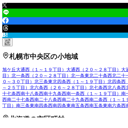
札幌市中央区
の小地域
旭ケ丘
大通西（１～１９丁目）
大通西（２０～２８丁目）
大
目）
北一条西（２０～２８丁目）
北一条東
北二十条西
北二十
０～３０丁目）
北三条東
北四条西（１～１９丁目）
北四条西
～２５丁目）
北六条西（２６～２８丁目）
北七条西
北八条西
十七条西
南十八条西
南十九条西
南一条西（１～１９丁目）
南
西
南二十七条西
南二十八条西
南二十九条西
南二条西（１～１
丁目）
南三条東
南四条西
南四条東
南五条西
南五条東
南六条西
北海道
の市区町村