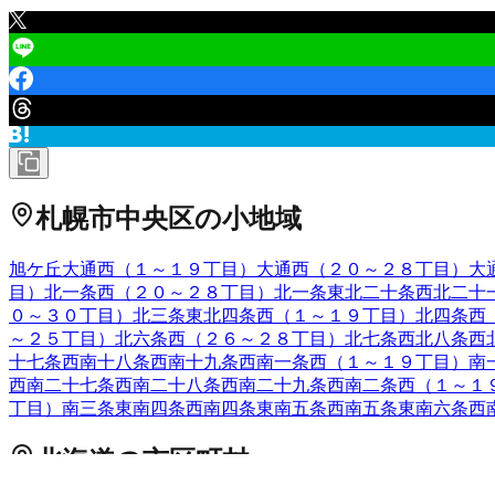
札幌市中央区
の小地域
旭ケ丘
大通西（１～１９丁目）
大通西（２０～２８丁目）
大
目）
北一条西（２０～２８丁目）
北一条東
北二十条西
北二十
０～３０丁目）
北三条東
北四条西（１～１９丁目）
北四条西
～２５丁目）
北六条西（２６～２８丁目）
北七条西
北八条西
十七条西
南十八条西
南十九条西
南一条西（１～１９丁目）
南
西
南二十七条西
南二十八条西
南二十九条西
南二条西（１～１
丁目）
南三条東
南四条西
南四条東
南五条西
南五条東
南六条西
北海道
の市区町村