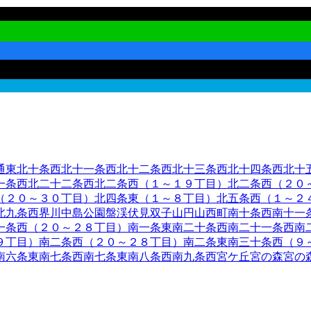
通東
北十条西
北十一条西
北十二条西
北十三条西
北十四条西
北十
一条西
北二十二条西
北二条西（１～１９丁目）
北二条西（２０
（２０～３０丁目）
北四条東（１～８丁目）
北五条西（１～２
北九条西
界川
中島公園
盤渓
伏見
双子山
円山西町
南十条西
南十一
一条西（２０～２８丁目）
南一条東
南二十条西
南二十一条西
南
９丁目）
南二条西（２０～２８丁目）
南二条東
南三十条西（９
南六条東
南七条西
南七条東
南八条西
南九条西
宮ケ丘
宮の森
宮の