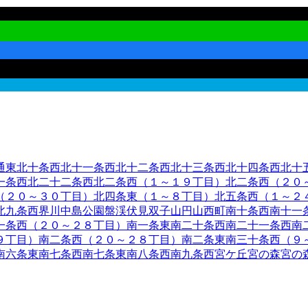
通東
北十条西
北十一条西
北十二条西
北十三条西
北十四条西
北十
一条西
北二十二条西
北二条西（１～１９丁目）
北二条西（２０
（２０～３０丁目）
北四条東（１～８丁目）
北五条西（１～２
北九条西
界川
中島公園
盤渓
伏見
双子山
円山西町
南十条西
南十一
一条西（２０～２８丁目）
南一条東
南二十条西
南二十一条西
南
９丁目）
南二条西（２０～２８丁目）
南二条東
南三十条西（９
南六条東
南七条西
南七条東
南八条西
南九条西
宮ケ丘
宮の森
宮の