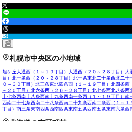
札幌市中央区
の小地域
旭ケ丘
大通西（１～１９丁目）
大通西（２０～２８丁目）
大
目）
北一条西（２０～２８丁目）
北一条東
北二十条西
北二十
０～３０丁目）
北三条東
北四条西（１～１９丁目）
北四条西
～２５丁目）
北六条西（２６～２８丁目）
北七条西
北八条西
十七条西
南十八条西
南十九条西
南一条西（１～１９丁目）
南
西
南二十七条西
南二十八条西
南二十九条西
南二条西（１～１
丁目）
南三条東
南四条西
南四条東
南五条西
南五条東
南六条西
北海道
の市区町村