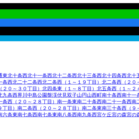
通東
北十条西
北十一条西
北十二条西
北十三条西
北十四条西
北十
一条西
北二十二条西
北二条西（１～１９丁目）
北二条西（２０
（２０～３０丁目）
北四条東（１～８丁目）
北五条西（１～２
北九条西
界川
中島公園
盤渓
伏見
双子山
円山西町
南十条西
南十一
一条西（２０～２８丁目）
南一条東
南二十条西
南二十一条西
南
９丁目）
南二条西（２０～２８丁目）
南二条東
南三十条西（９
南六条東
南七条西
南七条東
南八条西
南九条西
宮ケ丘
宮の森
宮の