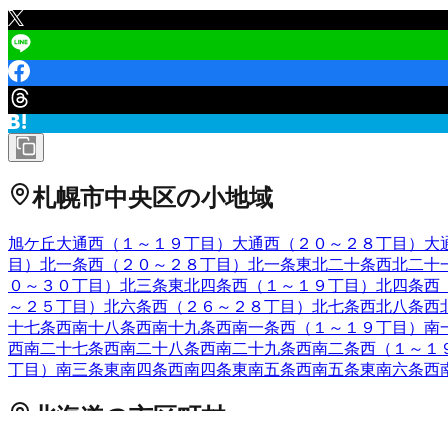
札幌市中央区
の小地域
旭ケ丘
大通西（１～１９丁目）
大通西（２０～２８丁目）
大
目）
北一条西（２０～２８丁目）
北一条東
北二十条西
北二十
０～３０丁目）
北三条東
北四条西（１～１９丁目）
北四条西
～２５丁目）
北六条西（２６～２８丁目）
北七条西
北八条西
十七条西
南十八条西
南十九条西
南一条西（１～１９丁目）
南
西
南二十七条西
南二十八条西
南二十九条西
南二条西（１～１
丁目）
南三条東
南四条西
南四条東
南五条西
南五条東
南六条西
北海道
の市区町村