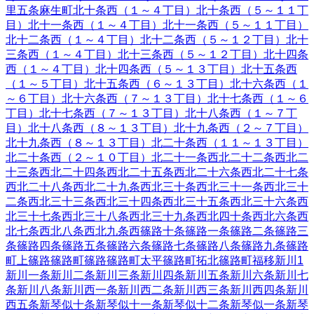
里五条
麻生町
北十条西（１～４丁目）
北十条西（５～１１丁
目）
北十一条西（１～４丁目）
北十一条西（５～１１丁目）
北十二条西（１～４丁目）
北十二条西（５～１２丁目）
北十
三条西（１～４丁目）
北十三条西（５～１２丁目）
北十四条
西（１～４丁目）
北十四条西（５～１３丁目）
北十五条西
（１～５丁目）
北十五条西（６～１３丁目）
北十六条西（１
～６丁目）
北十六条西（７～１３丁目）
北十七条西（１～６
丁目）
北十七条西（７～１３丁目）
北十八条西（１～７丁
目）
北十八条西（８～１３丁目）
北十九条西（２～７丁目）
北十九条西（８～１３丁目）
北二十条西（１１～１３丁目）
北二十条西（２～１０丁目）
北二十一条西
北二十二条西
北二
十三条西
北二十四条西
北二十五条西
北二十六条西
北二十七条
西
北二十八条西
北二十九条西
北三十条西
北三十一条西
北三十
二条西
北三十三条西
北三十四条西
北三十五条西
北三十六条西
北三十七条西
北三十八条西
北三十九条西
北四十条西
北六条西
北七条西
北八条西
北九条西
篠路十条
篠路一条
篠路二条
篠路三
条
篠路四条
篠路五条
篠路六条
篠路七条
篠路八条
篠路九条
篠路
町上篠路
篠路町篠路
篠路町太平
篠路町拓北
篠路町福移
新川
1
新川一条
新川二条
新川三条
新川四条
新川五条
新川六条
新川七
条
新川八条
新川西一条
新川西二条
新川西三条
新川西四条
新川
西五条
新琴似十条
新琴似十一条
新琴似十二条
新琴似一条
新琴