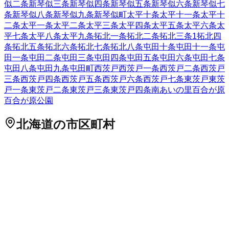
似二条
新琴似三条
新琴似四条
新琴似五条
新琴似六条
新琴似七
条
新琴似八条
新琴似九条
新琴似町
太平十条
太平十一条
太平十
二条
太平一条
太平二条
太平三条
太平四条
太平五条
太平六条
太
平七条
太平八条
太平九条
拓北一条
拓北二条
拓北三条
1
拓北四
条
拓北五条
拓北六条
拓北七条
拓北八条
屯田十条
屯田十一条
屯
田一条
屯田二条
屯田三条
屯田四条
屯田五条
屯田六条
屯田七条
屯田八条
屯田九条
屯田町
西茨戸
西茨戸一条
西茨戸二条
西茨戸
三条
西茨戸四条
西茨戸五条
西茨戸六条
西茨戸七条
東茨戸
東茨
戸一条
東茨戸二条
東茨戸三条
東茨戸四条
南あいの里
百合が原
百合が原公園
北海道
の市区町村
札幌市中央区
札幌市北区
2
札幌市東区
札幌市白石区
札幌市豊
平区
札幌市南区
札幌市西区
6
札幌市厚別区
札幌市手稲区
札幌
市清田区
2
函館市
小樽市
2
旭川市
1
室蘭市
釧路市
1
帯広市
北見
市
夕張市
岩見沢市
網走市
留萌市
苫小牧市
1
稚内市
美唄市
芦別
市
江別市
1
赤平市
紋別市
士別市
名寄市
三笠市
根室市
千歳市
1
滝川市
砂川市
歌志内市
深川市
富良野市
2
登別市
恵庭市
伊達市
北広島市
石狩市
北斗市
石狩郡当別町
石狩郡新篠津村
松前郡松
前町
松前郡福島町
上磯郡知内町
上磯郡木古内町
亀田郡七飯町