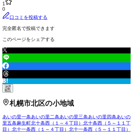
1
0
口コミを投稿する
完全匿名で投稿できます
このページをシェアする
札幌市北区
の小地域
あいの里一条
あいの里二条
あいの里三条
あいの里四条
あいの
里五条
麻生町
北十条西（１～４丁目）
北十条西（５～１１丁
目）
北十一条西（１～４丁目）
北十一条西（５～１１丁目）