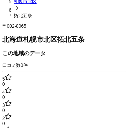
札幌市北区
拓北五条
〒
002-8065
北海道札幌市北区拓北五条
この地域のデータ
口コミ数
0
件
5
0
4
0
3
0
2
0