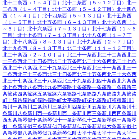
北十二条西（１～４丁目）
北十二条西（５～１２丁目）
北十
三条西（１～４丁目）
北十三条西（５～１２丁目）
北十四条
西（１～４丁目）
北十四条西（５～１３丁目）
北十五条西
（１～５丁目）
北十五条西（６～１３丁目）
北十六条西（１
～６丁目）
北十六条西（７～１３丁目）
北十七条西（１～６
丁目）
北十七条西（７～１３丁目）
北十八条西（１～７丁
目）
北十八条西（８～１３丁目）
北十九条西（２～７丁目）
北十九条西（８～１３丁目）
北二十条西（１１～１３丁目）
北二十条西（２～１０丁目）
北二十一条西
北二十二条西
北二
十三条西
北二十四条西
北二十五条西
北二十六条西
北二十七条
西
北二十八条西
北二十九条西
北三十条西
北三十一条西
北三十
二条西
北三十三条西
北三十四条西
北三十五条西
北三十六条西
北三十七条西
北三十八条西
北三十九条西
北四十条西
北六条西
北七条西
北八条西
北九条西
篠路十条
篠路一条
篠路二条
篠路三
条
篠路四条
篠路五条
篠路六条
篠路七条
篠路八条
篠路九条
篠路
町上篠路
篠路町篠路
篠路町太平
篠路町拓北
篠路町福移
新川
1
新川一条
新川二条
新川三条
新川四条
新川五条
新川六条
新川七
条
新川八条
新川西一条
新川西二条
新川西三条
新川西四条
新川
西五条
新琴似十条
新琴似十一条
新琴似十二条
新琴似一条
新琴
似二条
新琴似三条
新琴似四条
新琴似五条
新琴似六条
新琴似七
条
新琴似八条
新琴似九条
新琴似町
太平十条
太平十一条
太平十