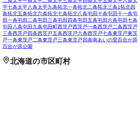
二条
太平一条
太平二条
太平三条
太平四条
太平五条
太平六条
太
平七条
太平八条
太平九条
拓北一条
拓北二条
拓北三条
1
拓北四
条
拓北五条
拓北六条
拓北七条
拓北八条
屯田十条
屯田十一条
屯
田一条
屯田二条
屯田三条
屯田四条
屯田五条
屯田六条
屯田七条
屯田八条
屯田九条
屯田町
西茨戸
西茨戸一条
西茨戸二条
西茨戸
三条
西茨戸四条
西茨戸五条
西茨戸六条
西茨戸七条
東茨戸
東茨
戸一条
東茨戸二条
東茨戸三条
東茨戸四条
南あいの里
百合が原
百合が原公園
北海道
の市区町村
札幌市中央区
札幌市北区
2
札幌市東区
札幌市白石区
札幌市豊
平区
札幌市南区
札幌市西区
6
札幌市厚別区
札幌市手稲区
札幌
市清田区
2
函館市
小樽市
2
旭川市
1
室蘭市
釧路市
1
帯広市
北見
市
夕張市
岩見沢市
網走市
留萌市
苫小牧市
1
稚内市
美唄市
芦別
市
江別市
1
赤平市
紋別市
士別市
名寄市
三笠市
根室市
千歳市
1
滝川市
砂川市
歌志内市
深川市
富良野市
2
登別市
恵庭市
伊達市
北広島市
石狩市
北斗市
石狩郡当別町
石狩郡新篠津村
松前郡松
前町
松前郡福島町
上磯郡知内町
上磯郡木古内町
亀田郡七飯町
茅部郡鹿部町
茅部郡森町
二海郡八雲町
山越郡長万部町
檜山郡
江差町
檜山郡上ノ国町
檜山郡厚沢部町
爾志郡乙部町
奥尻郡奥