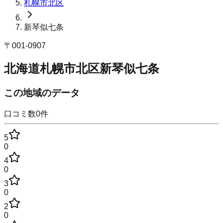
札幌市北区
新琴似七条
〒
001-0907
北海道札幌市北区新琴似七条
この地域のデータ
口コミ数
0
件
5
0
4
0
3
0
2
0