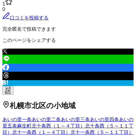
1
0
口コミを投稿する
完全匿名で投稿できます
このページをシェアする
札幌市北区
の小地域
あいの里一条
あいの里二条
あいの里三条
あいの里四条
あいの
里五条
麻生町
北十条西（１～４丁目）
北十条西（５～１１丁
目）
北十一条西（１～４丁目）
北十一条西（５～１１丁目）