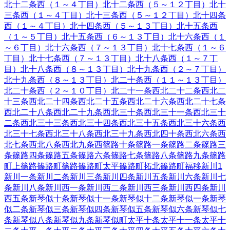
北十二条西（１～４丁目）
北十二条西（５～１２丁目）
北十
三条西（１～４丁目）
北十三条西（５～１２丁目）
北十四条
西（１～４丁目）
北十四条西（５～１３丁目）
北十五条西
（１～５丁目）
北十五条西（６～１３丁目）
北十六条西（１
～６丁目）
北十六条西（７～１３丁目）
北十七条西（１～６
丁目）
北十七条西（７～１３丁目）
北十八条西（１～７丁
目）
北十八条西（８～１３丁目）
北十九条西（２～７丁目）
北十九条西（８～１３丁目）
北二十条西（１１～１３丁目）
北二十条西（２～１０丁目）
北二十一条西
北二十二条西
北二
十三条西
北二十四条西
北二十五条西
北二十六条西
北二十七条
西
北二十八条西
北二十九条西
北三十条西
北三十一条西
北三十
二条西
北三十三条西
北三十四条西
北三十五条西
北三十六条西
北三十七条西
北三十八条西
北三十九条西
北四十条西
北六条西
北七条西
北八条西
北九条西
篠路十条
篠路一条
篠路二条
篠路三
条
篠路四条
篠路五条
篠路六条
篠路七条
篠路八条
篠路九条
篠路
町上篠路
篠路町篠路
篠路町太平
篠路町拓北
篠路町福移
新川
1
新川一条
新川二条
新川三条
新川四条
新川五条
新川六条
新川七
条
新川八条
新川西一条
新川西二条
新川西三条
新川西四条
新川
西五条
新琴似十条
新琴似十一条
新琴似十二条
新琴似一条
新琴
似二条
新琴似三条
新琴似四条
新琴似五条
新琴似六条
新琴似七
条
新琴似八条
新琴似九条
新琴似町
太平十条
太平十一条
太平十