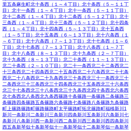
里五条
麻生町
北十条西（１～４丁目）
北十条西（５～１１丁
目）
北十一条西（１～４丁目）
北十一条西（５～１１丁目）
北十二条西（１～４丁目）
北十二条西（５～１２丁目）
北十
三条西（１～４丁目）
北十三条西（５～１２丁目）
北十四条
西（１～４丁目）
北十四条西（５～１３丁目）
北十五条西
（１～５丁目）
北十五条西（６～１３丁目）
北十六条西（１
～６丁目）
北十六条西（７～１３丁目）
北十七条西（１～６
丁目）
北十七条西（７～１３丁目）
北十八条西（１～７丁
目）
北十八条西（８～１３丁目）
北十九条西（２～７丁目）
北十九条西（８～１３丁目）
北二十条西（１１～１３丁目）
北二十条西（２～１０丁目）
北二十一条西
北二十二条西
北二
十三条西
北二十四条西
北二十五条西
北二十六条西
北二十七条
西
北二十八条西
北二十九条西
北三十条西
北三十一条西
北三十
二条西
北三十三条西
北三十四条西
北三十五条西
北三十六条西
北三十七条西
北三十八条西
北三十九条西
北四十条西
北六条西
北七条西
北八条西
北九条西
篠路十条
篠路一条
篠路二条
篠路三
条
篠路四条
篠路五条
篠路六条
篠路七条
篠路八条
篠路九条
篠路
町上篠路
篠路町篠路
篠路町太平
篠路町拓北
篠路町福移
新川
1
新川一条
新川二条
新川三条
新川四条
新川五条
新川六条
新川七
条
新川八条
新川西一条
新川西二条
新川西三条
新川西四条
新川
西五条
新琴似十条
新琴似十一条
新琴似十二条
新琴似一条
新琴