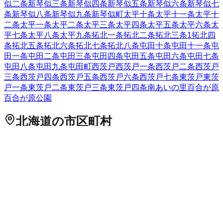
似二条
新琴似三条
新琴似四条
新琴似五条
新琴似六条
新琴似七
条
新琴似八条
新琴似九条
新琴似町
太平十条
太平十一条
太平十
二条
太平一条
太平二条
太平三条
太平四条
太平五条
太平六条
太
平七条
太平八条
太平九条
拓北一条
拓北二条
拓北三条
1
拓北四
条
拓北五条
拓北六条
拓北七条
拓北八条
屯田十条
屯田十一条
屯
田一条
屯田二条
屯田三条
屯田四条
屯田五条
屯田六条
屯田七条
屯田八条
屯田九条
屯田町
西茨戸
西茨戸一条
西茨戸二条
西茨戸
三条
西茨戸四条
西茨戸五条
西茨戸六条
西茨戸七条
東茨戸
東茨
戸一条
東茨戸二条
東茨戸三条
東茨戸四条
南あいの里
百合が原
百合が原公園
北海道
の市区町村
札幌市中央区
札幌市北区
2
札幌市東区
札幌市白石区
札幌市豊
平区
札幌市南区
札幌市西区
6
札幌市厚別区
札幌市手稲区
札幌
市清田区
2
函館市
小樽市
2
旭川市
1
室蘭市
釧路市
1
帯広市
北見
市
夕張市
岩見沢市
網走市
留萌市
苫小牧市
1
稚内市
美唄市
芦別
市
江別市
1
赤平市
紋別市
士別市
名寄市
三笠市
根室市
千歳市
1
滝川市
砂川市
歌志内市
深川市
富良野市
2
登別市
恵庭市
伊達市
北広島市
石狩市
北斗市
石狩郡当別町
石狩郡新篠津村
松前郡松
前町
松前郡福島町
上磯郡知内町
上磯郡木古内町
亀田郡七飯町