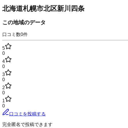
北海道札幌市北区新川四条
この地域のデータ
口コミ数
0
件
5
0
4
0
3
0
2
0
1
0
口コミを投稿する
完全匿名で投稿できます