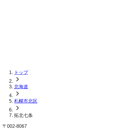
トップ
北海道
札幌市北区
拓北七条
〒
002-8067