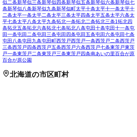
似二条
新琴似三条
新琴似四条
新琴似五条
新琴似六条
新琴似七
条
新琴似八条
新琴似九条
新琴似町
太平十条
太平十一条
太平十
二条
太平一条
太平二条
太平三条
太平四条
太平五条
太平六条
太
平七条
太平八条
太平九条
拓北一条
拓北二条
拓北三条
1
拓北四
条
拓北五条
拓北六条
拓北七条
拓北八条
屯田十条
屯田十一条
屯
田一条
屯田二条
屯田三条
屯田四条
屯田五条
屯田六条
屯田七条
屯田八条
屯田九条
屯田町
西茨戸
西茨戸一条
西茨戸二条
西茨戸
三条
西茨戸四条
西茨戸五条
西茨戸六条
西茨戸七条
東茨戸
東茨
戸一条
東茨戸二条
東茨戸三条
東茨戸四条
南あいの里
百合が原
百合が原公園
北海道
の市区町村
札幌市中央区
札幌市北区
2
札幌市東区
札幌市白石区
札幌市豊
平区
札幌市南区
札幌市西区
6
札幌市厚別区
札幌市手稲区
札幌
市清田区
2
函館市
小樽市
2
旭川市
1
室蘭市
釧路市
1
帯広市
北見
市
夕張市
岩見沢市
網走市
留萌市
苫小牧市
1
稚内市
美唄市
芦別
市
江別市
1
赤平市
紋別市
士別市
名寄市
三笠市
根室市
千歳市
1
滝川市
砂川市
歌志内市
深川市
富良野市
2
登別市
恵庭市
伊達市
北広島市
石狩市
北斗市
石狩郡当別町
石狩郡新篠津村
松前郡松
前町
松前郡福島町
上磯郡知内町
上磯郡木古内町
亀田郡七飯町