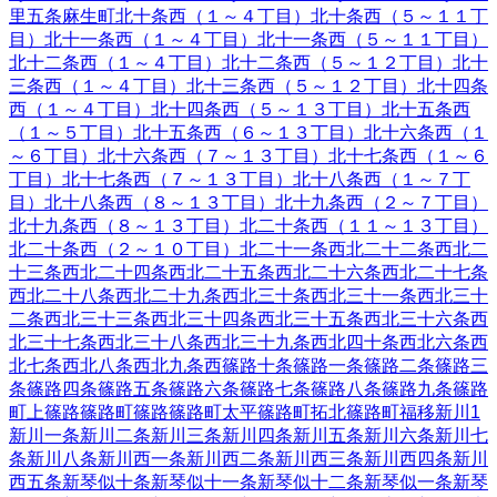
里五条
麻生町
北十条西（１～４丁目）
北十条西（５～１１丁
目）
北十一条西（１～４丁目）
北十一条西（５～１１丁目）
北十二条西（１～４丁目）
北十二条西（５～１２丁目）
北十
三条西（１～４丁目）
北十三条西（５～１２丁目）
北十四条
西（１～４丁目）
北十四条西（５～１３丁目）
北十五条西
（１～５丁目）
北十五条西（６～１３丁目）
北十六条西（１
～６丁目）
北十六条西（７～１３丁目）
北十七条西（１～６
丁目）
北十七条西（７～１３丁目）
北十八条西（１～７丁
目）
北十八条西（８～１３丁目）
北十九条西（２～７丁目）
北十九条西（８～１３丁目）
北二十条西（１１～１３丁目）
北二十条西（２～１０丁目）
北二十一条西
北二十二条西
北二
十三条西
北二十四条西
北二十五条西
北二十六条西
北二十七条
西
北二十八条西
北二十九条西
北三十条西
北三十一条西
北三十
二条西
北三十三条西
北三十四条西
北三十五条西
北三十六条西
北三十七条西
北三十八条西
北三十九条西
北四十条西
北六条西
北七条西
北八条西
北九条西
篠路十条
篠路一条
篠路二条
篠路三
条
篠路四条
篠路五条
篠路六条
篠路七条
篠路八条
篠路九条
篠路
町上篠路
篠路町篠路
篠路町太平
篠路町拓北
篠路町福移
新川
1
新川一条
新川二条
新川三条
新川四条
新川五条
新川六条
新川七
条
新川八条
新川西一条
新川西二条
新川西三条
新川西四条
新川
西五条
新琴似十条
新琴似十一条
新琴似十二条
新琴似一条
新琴