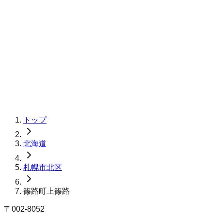
トップ
北海道
札幌市北区
篠路町上篠路
〒
002-8052