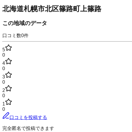
北海道札幌市北区篠路町上篠路
この地域のデータ
口コミ数
0
件
5
0
4
0
3
0
2
0
1
0
口コミを投稿する
完全匿名で投稿できます