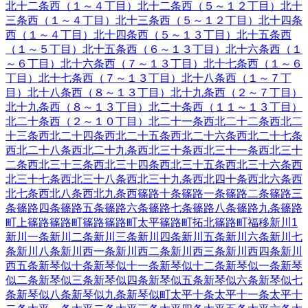
北十二条西（１～４丁目）
北十二条西（５～１２丁目）
北十
三条西（１～４丁目）
北十三条西（５～１２丁目）
北十四条
西（１～４丁目）
北十四条西（５～１３丁目）
北十五条西
（１～５丁目）
北十五条西（６～１３丁目）
北十六条西（１
～６丁目）
北十六条西（７～１３丁目）
北十七条西（１～６
丁目）
北十七条西（７～１３丁目）
北十八条西（１～７丁
目）
北十八条西（８～１３丁目）
北十九条西（２～７丁目）
北十九条西（８～１３丁目）
北二十条西（１１～１３丁目）
北二十条西（２～１０丁目）
北二十一条西
北二十二条西
北二
十三条西
北二十四条西
北二十五条西
北二十六条西
北二十七条
西
北二十八条西
北二十九条西
北三十条西
北三十一条西
北三十
二条西
北三十三条西
北三十四条西
北三十五条西
北三十六条西
北三十七条西
北三十八条西
北三十九条西
北四十条西
北六条西
北七条西
北八条西
北九条西
篠路十条
篠路一条
篠路二条
篠路三
条
篠路四条
篠路五条
篠路六条
篠路七条
篠路八条
篠路九条
篠路
町上篠路
篠路町篠路
篠路町太平
篠路町拓北
篠路町福移
新川
1
新川一条
新川二条
新川三条
新川四条
新川五条
新川六条
新川七
条
新川八条
新川西一条
新川西二条
新川西三条
新川西四条
新川
西五条
新琴似十条
新琴似十一条
新琴似十二条
新琴似一条
新琴
似二条
新琴似三条
新琴似四条
新琴似五条
新琴似六条
新琴似七
条
新琴似八条
新琴似九条
新琴似町
太平十条
太平十一条
太平十