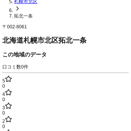
札幌市北区
拓北一条
〒
002-8061
北海道札幌市北区拓北一条
この地域のデータ
口コミ数
0
件
5
0
4
0
3
0
2
0