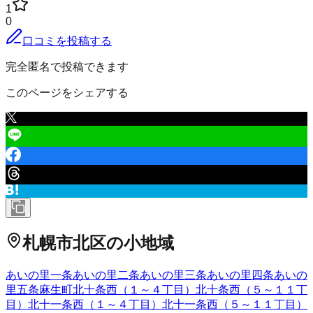
1
0
口コミを投稿する
完全匿名で投稿できます
このページをシェアする
札幌市北区
の小地域
あいの里一条
あいの里二条
あいの里三条
あいの里四条
あいの
里五条
麻生町
北十条西（１～４丁目）
北十条西（５～１１丁
目）
北十一条西（１～４丁目）
北十一条西（５～１１丁目）