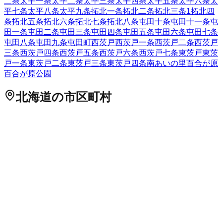
二条
太平一条
太平二条
太平三条
太平四条
太平五条
太平六条
太
平七条
太平八条
太平九条
拓北一条
拓北二条
拓北三条
1
拓北四
条
拓北五条
拓北六条
拓北七条
拓北八条
屯田十条
屯田十一条
屯
田一条
屯田二条
屯田三条
屯田四条
屯田五条
屯田六条
屯田七条
屯田八条
屯田九条
屯田町
西茨戸
西茨戸一条
西茨戸二条
西茨戸
三条
西茨戸四条
西茨戸五条
西茨戸六条
西茨戸七条
東茨戸
東茨
戸一条
東茨戸二条
東茨戸三条
東茨戸四条
南あいの里
百合が原
百合が原公園
北海道
の市区町村
札幌市中央区
札幌市北区
2
札幌市東区
札幌市白石区
札幌市豊
平区
札幌市南区
札幌市西区
6
札幌市厚別区
札幌市手稲区
札幌
市清田区
2
函館市
小樽市
2
旭川市
1
室蘭市
釧路市
1
帯広市
北見
市
夕張市
岩見沢市
網走市
留萌市
苫小牧市
1
稚内市
美唄市
芦別
市
江別市
1
赤平市
紋別市
士別市
名寄市
三笠市
根室市
千歳市
1
滝川市
砂川市
歌志内市
深川市
富良野市
2
登別市
恵庭市
伊達市
北広島市
石狩市
北斗市
石狩郡当別町
石狩郡新篠津村
松前郡松
前町
松前郡福島町
上磯郡知内町
上磯郡木古内町
亀田郡七飯町
茅部郡鹿部町
茅部郡森町
二海郡八雲町
山越郡長万部町
檜山郡
江差町
檜山郡上ノ国町
檜山郡厚沢部町
爾志郡乙部町
奥尻郡奥