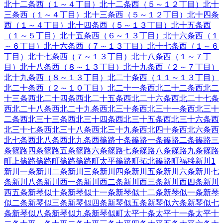
北十二条西（１～４丁目）
北十二条西（５～１２丁目）
北十
三条西（１～４丁目）
北十三条西（５～１２丁目）
北十四条
西（１～４丁目）
北十四条西（５～１３丁目）
北十五条西
（１～５丁目）
北十五条西（６～１３丁目）
北十六条西（１
～６丁目）
北十六条西（７～１３丁目）
北十七条西（１～６
丁目）
北十七条西（７～１３丁目）
北十八条西（１～７丁
目）
北十八条西（８～１３丁目）
北十九条西（２～７丁目）
北十九条西（８～１３丁目）
北二十条西（１１～１３丁目）
北二十条西（２～１０丁目）
北二十一条西
北二十二条西
北二
十三条西
北二十四条西
北二十五条西
北二十六条西
北二十七条
西
北二十八条西
北二十九条西
北三十条西
北三十一条西
北三十
二条西
北三十三条西
北三十四条西
北三十五条西
北三十六条西
北三十七条西
北三十八条西
北三十九条西
北四十条西
北六条西
北七条西
北八条西
北九条西
篠路十条
篠路一条
篠路二条
篠路三
条
篠路四条
篠路五条
篠路六条
篠路七条
篠路八条
篠路九条
篠路
町上篠路
篠路町篠路
篠路町太平
篠路町拓北
篠路町福移
新川
1
新川一条
新川二条
新川三条
新川四条
新川五条
新川六条
新川七
条
新川八条
新川西一条
新川西二条
新川西三条
新川西四条
新川
西五条
新琴似十条
新琴似十一条
新琴似十二条
新琴似一条
新琴
似二条
新琴似三条
新琴似四条
新琴似五条
新琴似六条
新琴似七
条
新琴似八条
新琴似九条
新琴似町
太平十条
太平十一条
太平十