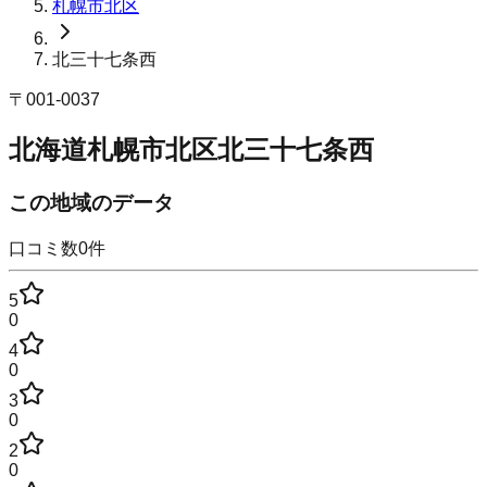
札幌市北区
北三十七条西
〒
001-0037
北海道札幌市北区北三十七条西
この地域のデータ
口コミ数
0
件
5
0
4
0
3
0
2
0