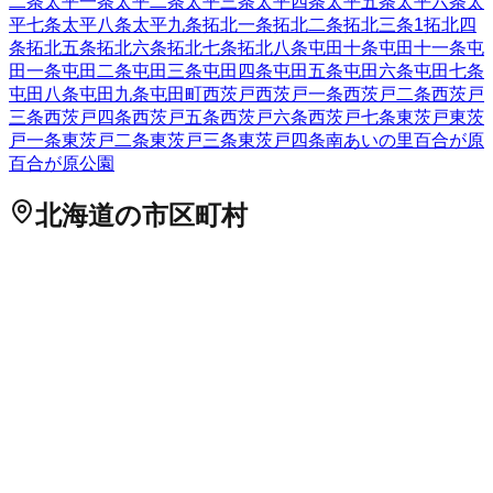
二条
太平一条
太平二条
太平三条
太平四条
太平五条
太平六条
太
平七条
太平八条
太平九条
拓北一条
拓北二条
拓北三条
1
拓北四
条
拓北五条
拓北六条
拓北七条
拓北八条
屯田十条
屯田十一条
屯
田一条
屯田二条
屯田三条
屯田四条
屯田五条
屯田六条
屯田七条
屯田八条
屯田九条
屯田町
西茨戸
西茨戸一条
西茨戸二条
西茨戸
三条
西茨戸四条
西茨戸五条
西茨戸六条
西茨戸七条
東茨戸
東茨
戸一条
東茨戸二条
東茨戸三条
東茨戸四条
南あいの里
百合が原
百合が原公園
北海道
の市区町村
札幌市中央区
札幌市北区
2
札幌市東区
札幌市白石区
札幌市豊
平区
札幌市南区
札幌市西区
6
札幌市厚別区
札幌市手稲区
札幌
市清田区
2
函館市
小樽市
2
旭川市
1
室蘭市
釧路市
1
帯広市
北見
市
夕張市
岩見沢市
網走市
留萌市
苫小牧市
1
稚内市
美唄市
芦別
市
江別市
1
赤平市
紋別市
士別市
名寄市
三笠市
根室市
千歳市
1
滝川市
砂川市
歌志内市
深川市
富良野市
2
登別市
恵庭市
伊達市
北広島市
石狩市
北斗市
石狩郡当別町
石狩郡新篠津村
松前郡松
前町
松前郡福島町
上磯郡知内町
上磯郡木古内町
亀田郡七飯町
茅部郡鹿部町
茅部郡森町
二海郡八雲町
山越郡長万部町
檜山郡
江差町
檜山郡上ノ国町
檜山郡厚沢部町
爾志郡乙部町
奥尻郡奥