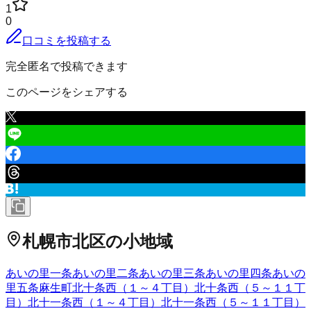
1
0
口コミを投稿する
完全匿名で投稿できます
このページをシェアする
札幌市北区
の小地域
あいの里一条
あいの里二条
あいの里三条
あいの里四条
あいの
里五条
麻生町
北十条西（１～４丁目）
北十条西（５～１１丁
目）
北十一条西（１～４丁目）
北十一条西（５～１１丁目）