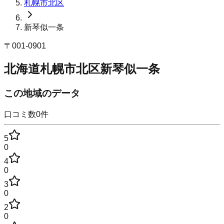
札幌市北区
新琴似一条
〒
001-0901
北海道札幌市北区新琴似一条
この地域のデータ
口コミ数
0
件
5
0
4
0
3
0
2
0