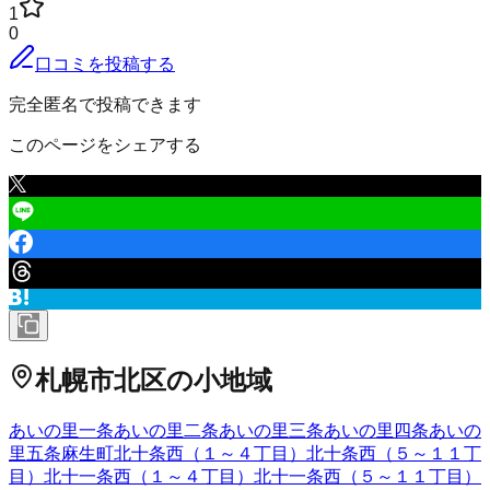
1
0
口コミを投稿する
完全匿名で投稿できます
このページをシェアする
札幌市北区
の小地域
あいの里一条
あいの里二条
あいの里三条
あいの里四条
あいの
里五条
麻生町
北十条西（１～４丁目）
北十条西（５～１１丁
目）
北十一条西（１～４丁目）
北十一条西（５～１１丁目）