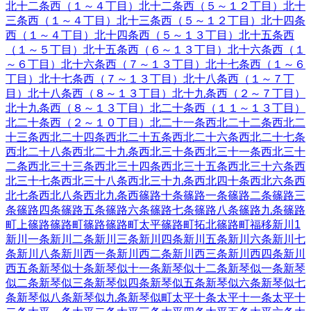
北十二条西（１～４丁目）
北十二条西（５～１２丁目）
北十
三条西（１～４丁目）
北十三条西（５～１２丁目）
北十四条
西（１～４丁目）
北十四条西（５～１３丁目）
北十五条西
（１～５丁目）
北十五条西（６～１３丁目）
北十六条西（１
～６丁目）
北十六条西（７～１３丁目）
北十七条西（１～６
丁目）
北十七条西（７～１３丁目）
北十八条西（１～７丁
目）
北十八条西（８～１３丁目）
北十九条西（２～７丁目）
北十九条西（８～１３丁目）
北二十条西（１１～１３丁目）
北二十条西（２～１０丁目）
北二十一条西
北二十二条西
北二
十三条西
北二十四条西
北二十五条西
北二十六条西
北二十七条
西
北二十八条西
北二十九条西
北三十条西
北三十一条西
北三十
二条西
北三十三条西
北三十四条西
北三十五条西
北三十六条西
北三十七条西
北三十八条西
北三十九条西
北四十条西
北六条西
北七条西
北八条西
北九条西
篠路十条
篠路一条
篠路二条
篠路三
条
篠路四条
篠路五条
篠路六条
篠路七条
篠路八条
篠路九条
篠路
町上篠路
篠路町篠路
篠路町太平
篠路町拓北
篠路町福移
新川
1
新川一条
新川二条
新川三条
新川四条
新川五条
新川六条
新川七
条
新川八条
新川西一条
新川西二条
新川西三条
新川西四条
新川
西五条
新琴似十条
新琴似十一条
新琴似十二条
新琴似一条
新琴
似二条
新琴似三条
新琴似四条
新琴似五条
新琴似六条
新琴似七
条
新琴似八条
新琴似九条
新琴似町
太平十条
太平十一条
太平十