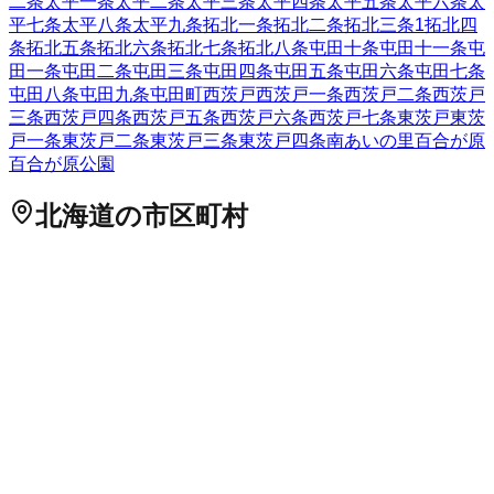
二条
太平一条
太平二条
太平三条
太平四条
太平五条
太平六条
太
平七条
太平八条
太平九条
拓北一条
拓北二条
拓北三条
1
拓北四
条
拓北五条
拓北六条
拓北七条
拓北八条
屯田十条
屯田十一条
屯
田一条
屯田二条
屯田三条
屯田四条
屯田五条
屯田六条
屯田七条
屯田八条
屯田九条
屯田町
西茨戸
西茨戸一条
西茨戸二条
西茨戸
三条
西茨戸四条
西茨戸五条
西茨戸六条
西茨戸七条
東茨戸
東茨
戸一条
東茨戸二条
東茨戸三条
東茨戸四条
南あいの里
百合が原
百合が原公園
北海道
の市区町村
札幌市中央区
札幌市北区
2
札幌市東区
札幌市白石区
札幌市豊
平区
札幌市南区
札幌市西区
6
札幌市厚別区
札幌市手稲区
札幌
市清田区
2
函館市
小樽市
2
旭川市
1
室蘭市
釧路市
1
帯広市
北見
市
夕張市
岩見沢市
網走市
留萌市
苫小牧市
1
稚内市
美唄市
芦別
市
江別市
1
赤平市
紋別市
士別市
名寄市
三笠市
根室市
千歳市
1
滝川市
砂川市
歌志内市
深川市
富良野市
2
登別市
恵庭市
伊達市
北広島市
石狩市
北斗市
石狩郡当別町
石狩郡新篠津村
松前郡松
前町
松前郡福島町
上磯郡知内町
上磯郡木古内町
亀田郡七飯町
茅部郡鹿部町
茅部郡森町
二海郡八雲町
山越郡長万部町
檜山郡
江差町
檜山郡上ノ国町
檜山郡厚沢部町
爾志郡乙部町
奥尻郡奥