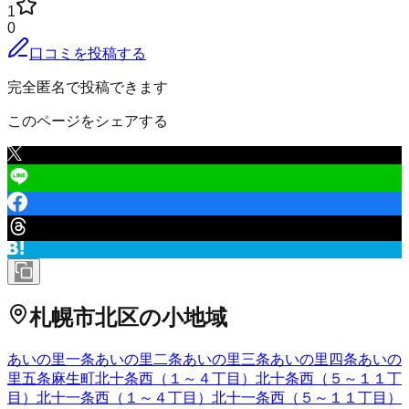
1
0
口コミを投稿する
完全匿名で投稿できます
このページをシェアする
札幌市北区
の小地域
あいの里一条
あいの里二条
あいの里三条
あいの里四条
あいの
里五条
麻生町
北十条西（１～４丁目）
北十条西（５～１１丁
目）
北十一条西（１～４丁目）
北十一条西（５～１１丁目）