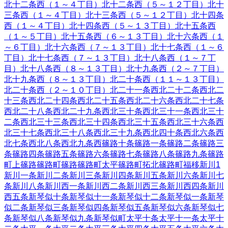
北十二条西（１～４丁目）
北十二条西（５～１２丁目）
北十
三条西（１～４丁目）
北十三条西（５～１２丁目）
北十四条
西（１～４丁目）
北十四条西（５～１３丁目）
北十五条西
（１～５丁目）
北十五条西（６～１３丁目）
北十六条西（１
～６丁目）
北十六条西（７～１３丁目）
北十七条西（１～６
丁目）
北十七条西（７～１３丁目）
北十八条西（１～７丁
目）
北十八条西（８～１３丁目）
北十九条西（２～７丁目）
北十九条西（８～１３丁目）
北二十条西（１１～１３丁目）
北二十条西（２～１０丁目）
北二十一条西
北二十二条西
北二
十三条西
北二十四条西
北二十五条西
北二十六条西
北二十七条
西
北二十八条西
北二十九条西
北三十条西
北三十一条西
北三十
二条西
北三十三条西
北三十四条西
北三十五条西
北三十六条西
北三十七条西
北三十八条西
北三十九条西
北四十条西
北六条西
北七条西
北八条西
北九条西
篠路十条
篠路一条
篠路二条
篠路三
条
篠路四条
篠路五条
篠路六条
篠路七条
篠路八条
篠路九条
篠路
町上篠路
篠路町篠路
篠路町太平
篠路町拓北
篠路町福移
新川
1
新川一条
新川二条
新川三条
新川四条
新川五条
新川六条
新川七
条
新川八条
新川西一条
新川西二条
新川西三条
新川西四条
新川
西五条
新琴似十条
新琴似十一条
新琴似十二条
新琴似一条
新琴
似二条
新琴似三条
新琴似四条
新琴似五条
新琴似六条
新琴似七
条
新琴似八条
新琴似九条
新琴似町
太平十条
太平十一条
太平十