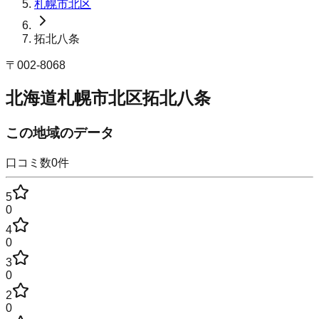
札幌市北区
拓北八条
〒
002-8068
北海道札幌市北区拓北八条
この地域のデータ
口コミ数
0
件
5
0
4
0
3
0
2
0