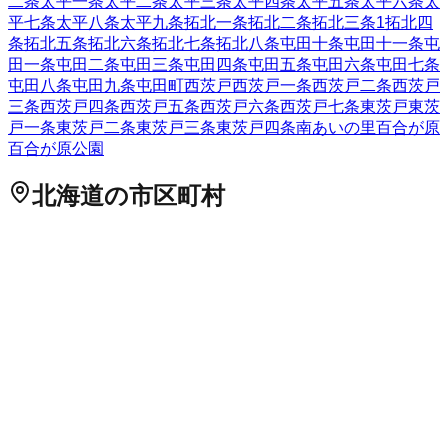
二条
太平一条
太平二条
太平三条
太平四条
太平五条
太平六条
太
平七条
太平八条
太平九条
拓北一条
拓北二条
拓北三条
1
拓北四
条
拓北五条
拓北六条
拓北七条
拓北八条
屯田十条
屯田十一条
屯
田一条
屯田二条
屯田三条
屯田四条
屯田五条
屯田六条
屯田七条
屯田八条
屯田九条
屯田町
西茨戸
西茨戸一条
西茨戸二条
西茨戸
三条
西茨戸四条
西茨戸五条
西茨戸六条
西茨戸七条
東茨戸
東茨
戸一条
東茨戸二条
東茨戸三条
東茨戸四条
南あいの里
百合が原
百合が原公園
北海道
の市区町村
札幌市中央区
札幌市北区
2
札幌市東区
札幌市白石区
札幌市豊
平区
札幌市南区
札幌市西区
6
札幌市厚別区
札幌市手稲区
札幌
市清田区
2
函館市
小樽市
2
旭川市
1
室蘭市
釧路市
1
帯広市
北見
市
夕張市
岩見沢市
網走市
留萌市
苫小牧市
1
稚内市
美唄市
芦別
市
江別市
1
赤平市
紋別市
士別市
名寄市
三笠市
根室市
千歳市
1
滝川市
砂川市
歌志内市
深川市
富良野市
2
登別市
恵庭市
伊達市
北広島市
石狩市
北斗市
石狩郡当別町
石狩郡新篠津村
松前郡松
前町
松前郡福島町
上磯郡知内町
上磯郡木古内町
亀田郡七飯町
茅部郡鹿部町
茅部郡森町
二海郡八雲町
山越郡長万部町
檜山郡
江差町
檜山郡上ノ国町
檜山郡厚沢部町
爾志郡乙部町
奥尻郡奥