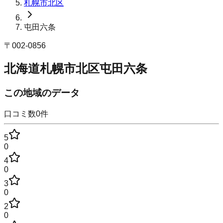
札幌市北区
屯田六条
〒
002-0856
北海道札幌市北区屯田六条
この地域のデータ
口コミ数
0
件
5
0
4
0
3
0
2
0