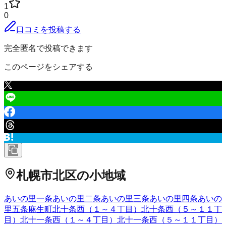
1
0
口コミを投稿する
完全匿名で投稿できます
このページをシェアする
札幌市北区
の小地域
あいの里一条
あいの里二条
あいの里三条
あいの里四条
あいの
里五条
麻生町
北十条西（１～４丁目）
北十条西（５～１１丁
目）
北十一条西（１～４丁目）
北十一条西（５～１１丁目）