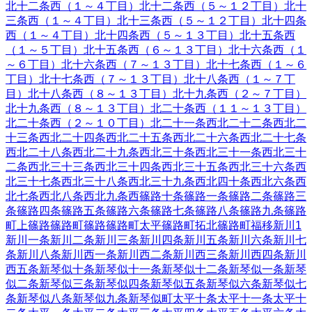
北十二条西（１～４丁目）
北十二条西（５～１２丁目）
北十
三条西（１～４丁目）
北十三条西（５～１２丁目）
北十四条
西（１～４丁目）
北十四条西（５～１３丁目）
北十五条西
（１～５丁目）
北十五条西（６～１３丁目）
北十六条西（１
～６丁目）
北十六条西（７～１３丁目）
北十七条西（１～６
丁目）
北十七条西（７～１３丁目）
北十八条西（１～７丁
目）
北十八条西（８～１３丁目）
北十九条西（２～７丁目）
北十九条西（８～１３丁目）
北二十条西（１１～１３丁目）
北二十条西（２～１０丁目）
北二十一条西
北二十二条西
北二
十三条西
北二十四条西
北二十五条西
北二十六条西
北二十七条
西
北二十八条西
北二十九条西
北三十条西
北三十一条西
北三十
二条西
北三十三条西
北三十四条西
北三十五条西
北三十六条西
北三十七条西
北三十八条西
北三十九条西
北四十条西
北六条西
北七条西
北八条西
北九条西
篠路十条
篠路一条
篠路二条
篠路三
条
篠路四条
篠路五条
篠路六条
篠路七条
篠路八条
篠路九条
篠路
町上篠路
篠路町篠路
篠路町太平
篠路町拓北
篠路町福移
新川
1
新川一条
新川二条
新川三条
新川四条
新川五条
新川六条
新川七
条
新川八条
新川西一条
新川西二条
新川西三条
新川西四条
新川
西五条
新琴似十条
新琴似十一条
新琴似十二条
新琴似一条
新琴
似二条
新琴似三条
新琴似四条
新琴似五条
新琴似六条
新琴似七
条
新琴似八条
新琴似九条
新琴似町
太平十条
太平十一条
太平十