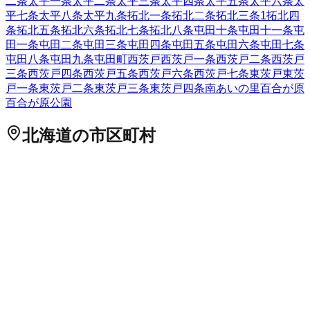
二条
太平一条
太平二条
太平三条
太平四条
太平五条
太平六条
太
平七条
太平八条
太平九条
拓北一条
拓北二条
拓北三条
1
拓北四
条
拓北五条
拓北六条
拓北七条
拓北八条
屯田十条
屯田十一条
屯
田一条
屯田二条
屯田三条
屯田四条
屯田五条
屯田六条
屯田七条
屯田八条
屯田九条
屯田町
西茨戸
西茨戸一条
西茨戸二条
西茨戸
三条
西茨戸四条
西茨戸五条
西茨戸六条
西茨戸七条
東茨戸
東茨
戸一条
東茨戸二条
東茨戸三条
東茨戸四条
南あいの里
百合が原
百合が原公園
北海道
の市区町村
札幌市中央区
札幌市北区
2
札幌市東区
札幌市白石区
札幌市豊
平区
札幌市南区
札幌市西区
6
札幌市厚別区
札幌市手稲区
札幌
市清田区
2
函館市
小樽市
2
旭川市
1
室蘭市
釧路市
1
帯広市
北見
市
夕張市
岩見沢市
網走市
留萌市
苫小牧市
1
稚内市
美唄市
芦別
市
江別市
1
赤平市
紋別市
士別市
名寄市
三笠市
根室市
千歳市
1
滝川市
砂川市
歌志内市
深川市
富良野市
2
登別市
恵庭市
伊達市
北広島市
石狩市
北斗市
石狩郡当別町
石狩郡新篠津村
松前郡松
前町
松前郡福島町
上磯郡知内町
上磯郡木古内町
亀田郡七飯町
茅部郡鹿部町
茅部郡森町
二海郡八雲町
山越郡長万部町
檜山郡
江差町
檜山郡上ノ国町
檜山郡厚沢部町
爾志郡乙部町
奥尻郡奥