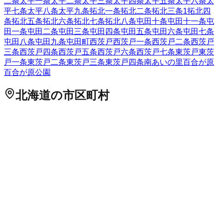
二条
太平一条
太平二条
太平三条
太平四条
太平五条
太平六条
太
平七条
太平八条
太平九条
拓北一条
拓北二条
拓北三条
1
拓北四
条
拓北五条
拓北六条
拓北七条
拓北八条
屯田十条
屯田十一条
屯
田一条
屯田二条
屯田三条
屯田四条
屯田五条
屯田六条
屯田七条
屯田八条
屯田九条
屯田町
西茨戸
西茨戸一条
西茨戸二条
西茨戸
三条
西茨戸四条
西茨戸五条
西茨戸六条
西茨戸七条
東茨戸
東茨
戸一条
東茨戸二条
東茨戸三条
東茨戸四条
南あいの里
百合が原
百合が原公園
北海道
の市区町村
札幌市中央区
札幌市北区
2
札幌市東区
札幌市白石区
札幌市豊
平区
札幌市南区
札幌市西区
6
札幌市厚別区
札幌市手稲区
札幌
市清田区
2
函館市
小樽市
2
旭川市
1
室蘭市
釧路市
1
帯広市
北見
市
夕張市
岩見沢市
網走市
留萌市
苫小牧市
1
稚内市
美唄市
芦別
市
江別市
1
赤平市
紋別市
士別市
名寄市
三笠市
根室市
千歳市
1
滝川市
砂川市
歌志内市
深川市
富良野市
2
登別市
恵庭市
伊達市
北広島市
石狩市
北斗市
石狩郡当別町
石狩郡新篠津村
松前郡松
前町
松前郡福島町
上磯郡知内町
上磯郡木古内町
亀田郡七飯町
茅部郡鹿部町
茅部郡森町
二海郡八雲町
山越郡長万部町
檜山郡
江差町
檜山郡上ノ国町
檜山郡厚沢部町
爾志郡乙部町
奥尻郡奥