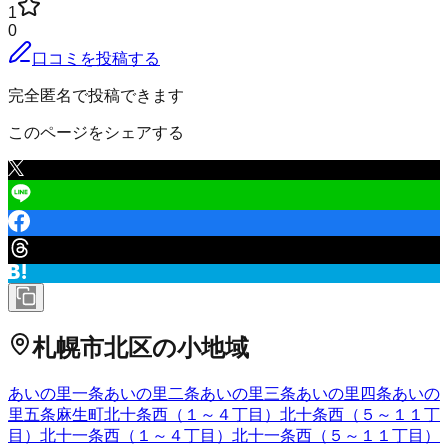
1
0
口コミを投稿する
完全匿名で投稿できます
このページをシェアする
札幌市北区
の小地域
あいの里一条
あいの里二条
あいの里三条
あいの里四条
あいの
里五条
麻生町
北十条西（１～４丁目）
北十条西（５～１１丁
目）
北十一条西（１～４丁目）
北十一条西（５～１１丁目）