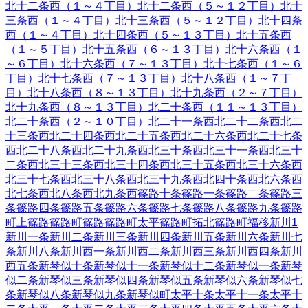
北十二条西（１～４丁目）
北十二条西（５～１２丁目）
北十
三条西（１～４丁目）
北十三条西（５～１２丁目）
北十四条
西（１～４丁目）
北十四条西（５～１３丁目）
北十五条西
（１～５丁目）
北十五条西（６～１３丁目）
北十六条西（１
～６丁目）
北十六条西（７～１３丁目）
北十七条西（１～６
丁目）
北十七条西（７～１３丁目）
北十八条西（１～７丁
目）
北十八条西（８～１３丁目）
北十九条西（２～７丁目）
北十九条西（８～１３丁目）
北二十条西（１１～１３丁目）
北二十条西（２～１０丁目）
北二十一条西
北二十二条西
北二
十三条西
北二十四条西
北二十五条西
北二十六条西
北二十七条
西
北二十八条西
北二十九条西
北三十条西
北三十一条西
北三十
二条西
北三十三条西
北三十四条西
北三十五条西
北三十六条西
北三十七条西
北三十八条西
北三十九条西
北四十条西
北六条西
北七条西
北八条西
北九条西
篠路十条
篠路一条
篠路二条
篠路三
条
篠路四条
篠路五条
篠路六条
篠路七条
篠路八条
篠路九条
篠路
町上篠路
篠路町篠路
篠路町太平
篠路町拓北
篠路町福移
新川
1
新川一条
新川二条
新川三条
新川四条
新川五条
新川六条
新川七
条
新川八条
新川西一条
新川西二条
新川西三条
新川西四条
新川
西五条
新琴似十条
新琴似十一条
新琴似十二条
新琴似一条
新琴
似二条
新琴似三条
新琴似四条
新琴似五条
新琴似六条
新琴似七
条
新琴似八条
新琴似九条
新琴似町
太平十条
太平十一条
太平十