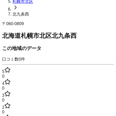
札幌市北区
北九条西
〒
060-0809
北海道札幌市北区北九条西
この地域のデータ
口コミ数
0
件
5
0
4
0
3
0
2
0