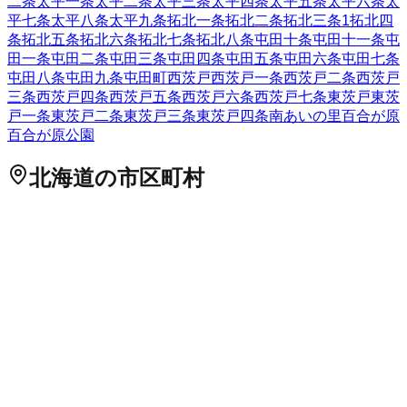
二条
太平一条
太平二条
太平三条
太平四条
太平五条
太平六条
太
平七条
太平八条
太平九条
拓北一条
拓北二条
拓北三条
1
拓北四
条
拓北五条
拓北六条
拓北七条
拓北八条
屯田十条
屯田十一条
屯
田一条
屯田二条
屯田三条
屯田四条
屯田五条
屯田六条
屯田七条
屯田八条
屯田九条
屯田町
西茨戸
西茨戸一条
西茨戸二条
西茨戸
三条
西茨戸四条
西茨戸五条
西茨戸六条
西茨戸七条
東茨戸
東茨
戸一条
東茨戸二条
東茨戸三条
東茨戸四条
南あいの里
百合が原
百合が原公園
北海道
の市区町村
札幌市中央区
札幌市北区
2
札幌市東区
札幌市白石区
札幌市豊
平区
札幌市南区
札幌市西区
6
札幌市厚別区
札幌市手稲区
札幌
市清田区
2
函館市
小樽市
2
旭川市
1
室蘭市
釧路市
1
帯広市
北見
市
夕張市
岩見沢市
網走市
留萌市
苫小牧市
1
稚内市
美唄市
芦別
市
江別市
1
赤平市
紋別市
士別市
名寄市
三笠市
根室市
千歳市
1
滝川市
砂川市
歌志内市
深川市
富良野市
2
登別市
恵庭市
伊達市
北広島市
石狩市
北斗市
石狩郡当別町
石狩郡新篠津村
松前郡松
前町
松前郡福島町
上磯郡知内町
上磯郡木古内町
亀田郡七飯町
茅部郡鹿部町
茅部郡森町
二海郡八雲町
山越郡長万部町
檜山郡
江差町
檜山郡上ノ国町
檜山郡厚沢部町
爾志郡乙部町
奥尻郡奥