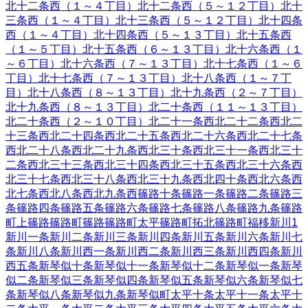
北十二条西（１～４丁目）
北十二条西（５～１２丁目）
北十
三条西（１～４丁目）
北十三条西（５～１２丁目）
北十四条
西（１～４丁目）
北十四条西（５～１３丁目）
北十五条西
（１～５丁目）
北十五条西（６～１３丁目）
北十六条西（１
～６丁目）
北十六条西（７～１３丁目）
北十七条西（１～６
丁目）
北十七条西（７～１３丁目）
北十八条西（１～７丁
目）
北十八条西（８～１３丁目）
北十九条西（２～７丁目）
北十九条西（８～１３丁目）
北二十条西（１１～１３丁目）
北二十条西（２～１０丁目）
北二十一条西
北二十二条西
北二
十三条西
北二十四条西
北二十五条西
北二十六条西
北二十七条
西
北二十八条西
北二十九条西
北三十条西
北三十一条西
北三十
二条西
北三十三条西
北三十四条西
北三十五条西
北三十六条西
北三十七条西
北三十八条西
北三十九条西
北四十条西
北六条西
北七条西
北八条西
北九条西
篠路十条
篠路一条
篠路二条
篠路三
条
篠路四条
篠路五条
篠路六条
篠路七条
篠路八条
篠路九条
篠路
町上篠路
篠路町篠路
篠路町太平
篠路町拓北
篠路町福移
新川
1
新川一条
新川二条
新川三条
新川四条
新川五条
新川六条
新川七
条
新川八条
新川西一条
新川西二条
新川西三条
新川西四条
新川
西五条
新琴似十条
新琴似十一条
新琴似十二条
新琴似一条
新琴
似二条
新琴似三条
新琴似四条
新琴似五条
新琴似六条
新琴似七
条
新琴似八条
新琴似九条
新琴似町
太平十条
太平十一条
太平十