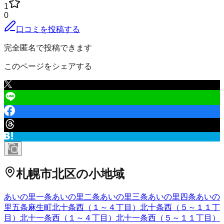
1
0
口コミを投稿する
完全匿名で投稿できます
このページをシェアする
札幌市北区
の小地域
あいの里一条
あいの里二条
あいの里三条
あいの里四条
あいの
里五条
麻生町
北十条西（１～４丁目）
北十条西（５～１１丁
目）
北十一条西（１～４丁目）
北十一条西（５～１１丁目）