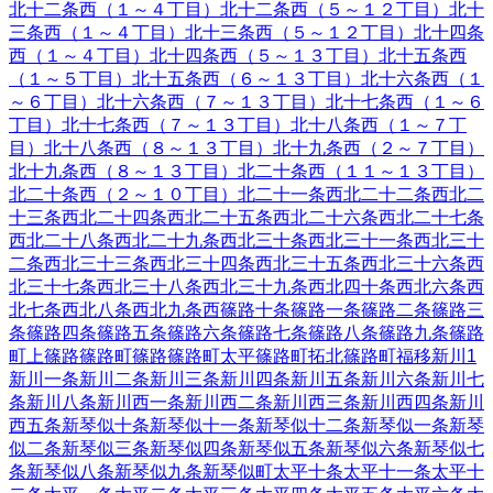
北十二条西（１～４丁目）
北十二条西（５～１２丁目）
北十
三条西（１～４丁目）
北十三条西（５～１２丁目）
北十四条
西（１～４丁目）
北十四条西（５～１３丁目）
北十五条西
（１～５丁目）
北十五条西（６～１３丁目）
北十六条西（１
～６丁目）
北十六条西（７～１３丁目）
北十七条西（１～６
丁目）
北十七条西（７～１３丁目）
北十八条西（１～７丁
目）
北十八条西（８～１３丁目）
北十九条西（２～７丁目）
北十九条西（８～１３丁目）
北二十条西（１１～１３丁目）
北二十条西（２～１０丁目）
北二十一条西
北二十二条西
北二
十三条西
北二十四条西
北二十五条西
北二十六条西
北二十七条
西
北二十八条西
北二十九条西
北三十条西
北三十一条西
北三十
二条西
北三十三条西
北三十四条西
北三十五条西
北三十六条西
北三十七条西
北三十八条西
北三十九条西
北四十条西
北六条西
北七条西
北八条西
北九条西
篠路十条
篠路一条
篠路二条
篠路三
条
篠路四条
篠路五条
篠路六条
篠路七条
篠路八条
篠路九条
篠路
町上篠路
篠路町篠路
篠路町太平
篠路町拓北
篠路町福移
新川
1
新川一条
新川二条
新川三条
新川四条
新川五条
新川六条
新川七
条
新川八条
新川西一条
新川西二条
新川西三条
新川西四条
新川
西五条
新琴似十条
新琴似十一条
新琴似十二条
新琴似一条
新琴
似二条
新琴似三条
新琴似四条
新琴似五条
新琴似六条
新琴似七
条
新琴似八条
新琴似九条
新琴似町
太平十条
太平十一条
太平十