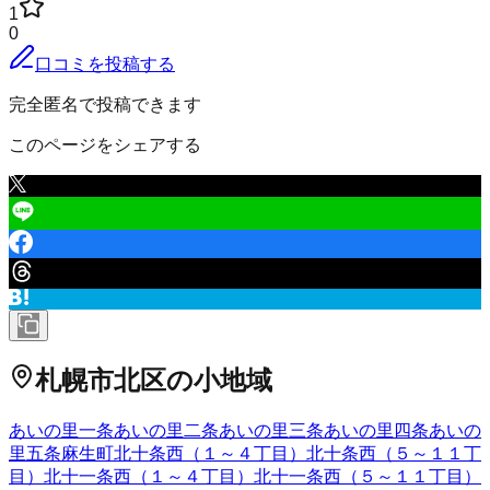
1
0
口コミを投稿する
完全匿名で投稿できます
このページをシェアする
札幌市北区
の小地域
あいの里一条
あいの里二条
あいの里三条
あいの里四条
あいの
里五条
麻生町
北十条西（１～４丁目）
北十条西（５～１１丁
目）
北十一条西（１～４丁目）
北十一条西（５～１１丁目）