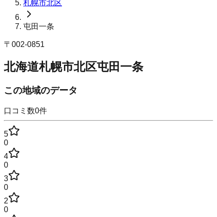
札幌市北区
屯田一条
〒
002-0851
北海道札幌市北区屯田一条
この地域のデータ
口コミ数
0
件
5
0
4
0
3
0
2
0