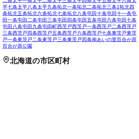
二条
太平一条
太平二条
太平三条
太平四条
太平五条
太平六条
太
平七条
太平八条
太平九条
拓北一条
拓北二条
拓北三条
1
拓北四
条
拓北五条
拓北六条
拓北七条
拓北八条
屯田十条
屯田十一条
屯
田一条
屯田二条
屯田三条
屯田四条
屯田五条
屯田六条
屯田七条
屯田八条
屯田九条
屯田町
西茨戸
西茨戸一条
西茨戸二条
西茨戸
三条
西茨戸四条
西茨戸五条
西茨戸六条
西茨戸七条
東茨戸
東茨
戸一条
東茨戸二条
東茨戸三条
東茨戸四条
南あいの里
百合が原
百合が原公園
北海道
の市区町村
札幌市中央区
札幌市北区
2
札幌市東区
札幌市白石区
札幌市豊
平区
札幌市南区
札幌市西区
6
札幌市厚別区
札幌市手稲区
札幌
市清田区
2
函館市
小樽市
2
旭川市
1
室蘭市
釧路市
1
帯広市
北見
市
夕張市
岩見沢市
網走市
留萌市
苫小牧市
1
稚内市
美唄市
芦別
市
江別市
1
赤平市
紋別市
士別市
名寄市
三笠市
根室市
千歳市
1
滝川市
砂川市
歌志内市
深川市
富良野市
2
登別市
恵庭市
伊達市
北広島市
石狩市
北斗市
石狩郡当別町
石狩郡新篠津村
松前郡松
前町
松前郡福島町
上磯郡知内町
上磯郡木古内町
亀田郡七飯町
茅部郡鹿部町
茅部郡森町
二海郡八雲町
山越郡長万部町
檜山郡
江差町
檜山郡上ノ国町
檜山郡厚沢部町
爾志郡乙部町
奥尻郡奥