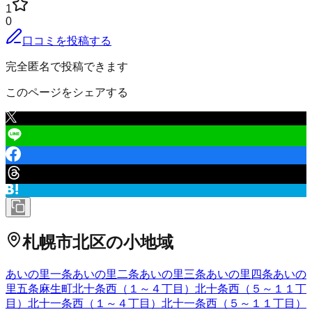
1
0
口コミを投稿する
完全匿名で投稿できます
このページをシェアする
札幌市北区
の小地域
あいの里一条
あいの里二条
あいの里三条
あいの里四条
あいの
里五条
麻生町
北十条西（１～４丁目）
北十条西（５～１１丁
目）
北十一条西（１～４丁目）
北十一条西（５～１１丁目）