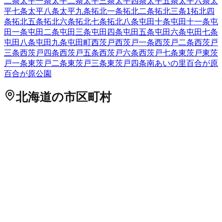
二条
太平一条
太平二条
太平三条
太平四条
太平五条
太平六条
太
平七条
太平八条
太平九条
拓北一条
拓北二条
拓北三条
1
拓北四
条
拓北五条
拓北六条
拓北七条
拓北八条
屯田十条
屯田十一条
屯
田一条
屯田二条
屯田三条
屯田四条
屯田五条
屯田六条
屯田七条
屯田八条
屯田九条
屯田町
西茨戸
西茨戸一条
西茨戸二条
西茨戸
三条
西茨戸四条
西茨戸五条
西茨戸六条
西茨戸七条
東茨戸
東茨
戸一条
東茨戸二条
東茨戸三条
東茨戸四条
南あいの里
百合が原
百合が原公園
北海道
の市区町村
札幌市中央区
札幌市北区
2
札幌市東区
札幌市白石区
札幌市豊
平区
札幌市南区
札幌市西区
6
札幌市厚別区
札幌市手稲区
札幌
市清田区
2
函館市
小樽市
2
旭川市
1
室蘭市
釧路市
1
帯広市
北見
市
夕張市
岩見沢市
網走市
留萌市
苫小牧市
1
稚内市
美唄市
芦別
市
江別市
1
赤平市
紋別市
士別市
名寄市
三笠市
根室市
千歳市
1
滝川市
砂川市
歌志内市
深川市
富良野市
2
登別市
恵庭市
伊達市
北広島市
石狩市
北斗市
石狩郡当別町
石狩郡新篠津村
松前郡松
前町
松前郡福島町
上磯郡知内町
上磯郡木古内町
亀田郡七飯町
茅部郡鹿部町
茅部郡森町
二海郡八雲町
山越郡長万部町
檜山郡
江差町
檜山郡上ノ国町
檜山郡厚沢部町
爾志郡乙部町
奥尻郡奥