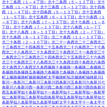
北十二条西（１～４丁目）
北十二条西（５～１２丁目）
北十
三条西（１～４丁目）
北十三条西（５～１２丁目）
北十四条
西（１～４丁目）
北十四条西（５～１３丁目）
北十五条西
（１～５丁目）
北十五条西（６～１３丁目）
北十六条西（１
～６丁目）
北十六条西（７～１３丁目）
北十七条西（１～６
丁目）
北十七条西（７～１３丁目）
北十八条西（１～７丁
目）
北十八条西（８～１３丁目）
北十九条西（２～７丁目）
北十九条西（８～１３丁目）
北二十条西（１１～１３丁目）
北二十条西（２～１０丁目）
北二十一条西
北二十二条西
北二
十三条西
北二十四条西
北二十五条西
北二十六条西
北二十七条
西
北二十八条西
北二十九条西
北三十条西
北三十一条西
北三十
二条西
北三十三条西
北三十四条西
北三十五条西
北三十六条西
北三十七条西
北三十八条西
北三十九条西
北四十条西
北六条西
北七条西
北八条西
北九条西
篠路十条
篠路一条
篠路二条
篠路三
条
篠路四条
篠路五条
篠路六条
篠路七条
篠路八条
篠路九条
篠路
町上篠路
篠路町篠路
篠路町太平
篠路町拓北
篠路町福移
新川
1
新川一条
新川二条
新川三条
新川四条
新川五条
新川六条
新川七
条
新川八条
新川西一条
新川西二条
新川西三条
新川西四条
新川
西五条
新琴似十条
新琴似十一条
新琴似十二条
新琴似一条
新琴
似二条
新琴似三条
新琴似四条
新琴似五条
新琴似六条
新琴似七
条
新琴似八条
新琴似九条
新琴似町
太平十条
太平十一条
太平十