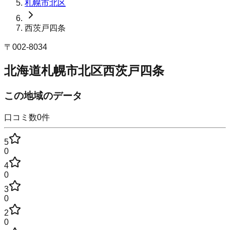
札幌市北区
西茨戸四条
〒
002-8034
北海道札幌市北区西茨戸四条
この地域のデータ
口コミ数
0
件
5
0
4
0
3
0
2
0