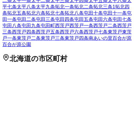
二条
太平一条
太平二条
太平三条
太平四条
太平五条
太平六条
太
平七条
太平八条
太平九条
拓北一条
拓北二条
拓北三条
1
拓北四
条
拓北五条
拓北六条
拓北七条
拓北八条
屯田十条
屯田十一条
屯
田一条
屯田二条
屯田三条
屯田四条
屯田五条
屯田六条
屯田七条
屯田八条
屯田九条
屯田町
西茨戸
西茨戸一条
西茨戸二条
西茨戸
三条
西茨戸四条
西茨戸五条
西茨戸六条
西茨戸七条
東茨戸
東茨
戸一条
東茨戸二条
東茨戸三条
東茨戸四条
南あいの里
百合が原
百合が原公園
北海道
の市区町村
札幌市中央区
札幌市北区
2
札幌市東区
札幌市白石区
札幌市豊
平区
札幌市南区
札幌市西区
6
札幌市厚別区
札幌市手稲区
札幌
市清田区
2
函館市
小樽市
2
旭川市
1
室蘭市
釧路市
1
帯広市
北見
市
夕張市
岩見沢市
網走市
留萌市
苫小牧市
1
稚内市
美唄市
芦別
市
江別市
1
赤平市
紋別市
士別市
名寄市
三笠市
根室市
千歳市
1
滝川市
砂川市
歌志内市
深川市
富良野市
2
登別市
恵庭市
伊達市
北広島市
石狩市
北斗市
石狩郡当別町
石狩郡新篠津村
松前郡松
前町
松前郡福島町
上磯郡知内町
上磯郡木古内町
亀田郡七飯町
茅部郡鹿部町
茅部郡森町
二海郡八雲町
山越郡長万部町
檜山郡
江差町
檜山郡上ノ国町
檜山郡厚沢部町
爾志郡乙部町
奥尻郡奥