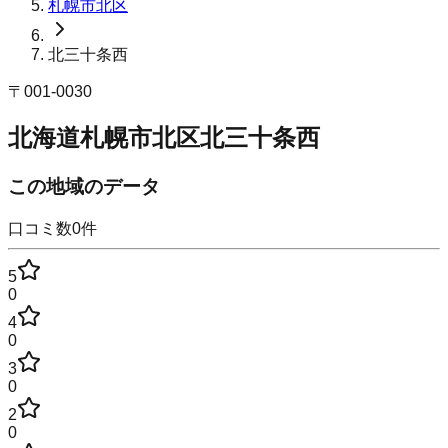
札幌市北区
北三十条西
〒
001-0030
北海道札幌市北区北三十条西
この地域のデータ
口コミ数
0
件
5
0
4
0
3
0
2
0