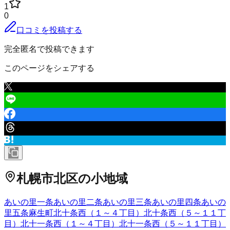
1
0
口コミを投稿する
完全匿名で投稿できます
このページをシェアする
札幌市北区
の小地域
あいの里一条
あいの里二条
あいの里三条
あいの里四条
あいの
里五条
麻生町
北十条西（１～４丁目）
北十条西（５～１１丁
目）
北十一条西（１～４丁目）
北十一条西（５～１１丁目）