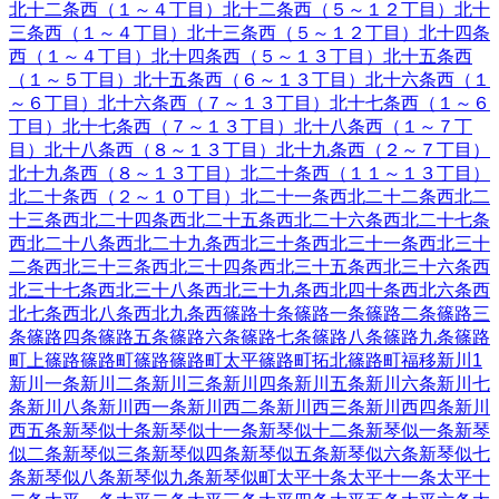
北十二条西（１～４丁目）
北十二条西（５～１２丁目）
北十
三条西（１～４丁目）
北十三条西（５～１２丁目）
北十四条
西（１～４丁目）
北十四条西（５～１３丁目）
北十五条西
（１～５丁目）
北十五条西（６～１３丁目）
北十六条西（１
～６丁目）
北十六条西（７～１３丁目）
北十七条西（１～６
丁目）
北十七条西（７～１３丁目）
北十八条西（１～７丁
目）
北十八条西（８～１３丁目）
北十九条西（２～７丁目）
北十九条西（８～１３丁目）
北二十条西（１１～１３丁目）
北二十条西（２～１０丁目）
北二十一条西
北二十二条西
北二
十三条西
北二十四条西
北二十五条西
北二十六条西
北二十七条
西
北二十八条西
北二十九条西
北三十条西
北三十一条西
北三十
二条西
北三十三条西
北三十四条西
北三十五条西
北三十六条西
北三十七条西
北三十八条西
北三十九条西
北四十条西
北六条西
北七条西
北八条西
北九条西
篠路十条
篠路一条
篠路二条
篠路三
条
篠路四条
篠路五条
篠路六条
篠路七条
篠路八条
篠路九条
篠路
町上篠路
篠路町篠路
篠路町太平
篠路町拓北
篠路町福移
新川
1
新川一条
新川二条
新川三条
新川四条
新川五条
新川六条
新川七
条
新川八条
新川西一条
新川西二条
新川西三条
新川西四条
新川
西五条
新琴似十条
新琴似十一条
新琴似十二条
新琴似一条
新琴
似二条
新琴似三条
新琴似四条
新琴似五条
新琴似六条
新琴似七
条
新琴似八条
新琴似九条
新琴似町
太平十条
太平十一条
太平十