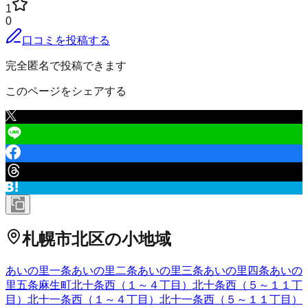
1
0
口コミを投稿する
完全匿名で投稿できます
このページをシェアする
札幌市北区
の小地域
あいの里一条
あいの里二条
あいの里三条
あいの里四条
あいの
里五条
麻生町
北十条西（１～４丁目）
北十条西（５～１１丁
目）
北十一条西（１～４丁目）
北十一条西（５～１１丁目）