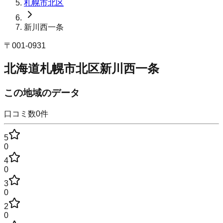
札幌市北区
新川西一条
〒
001-0931
北海道札幌市北区新川西一条
この地域のデータ
口コミ数
0
件
5
0
4
0
3
0
2
0