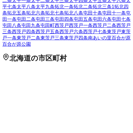
二条
太平一条
太平二条
太平三条
太平四条
太平五条
太平六条
太
平七条
太平八条
太平九条
拓北一条
拓北二条
拓北三条
1
拓北四
条
拓北五条
拓北六条
拓北七条
拓北八条
屯田十条
屯田十一条
屯
田一条
屯田二条
屯田三条
屯田四条
屯田五条
屯田六条
屯田七条
屯田八条
屯田九条
屯田町
西茨戸
西茨戸一条
西茨戸二条
西茨戸
三条
西茨戸四条
西茨戸五条
西茨戸六条
西茨戸七条
東茨戸
東茨
戸一条
東茨戸二条
東茨戸三条
東茨戸四条
南あいの里
百合が原
百合が原公園
北海道
の市区町村
札幌市中央区
札幌市北区
2
札幌市東区
札幌市白石区
札幌市豊
平区
札幌市南区
札幌市西区
6
札幌市厚別区
札幌市手稲区
札幌
市清田区
2
函館市
小樽市
2
旭川市
1
室蘭市
釧路市
1
帯広市
北見
市
夕張市
岩見沢市
網走市
留萌市
苫小牧市
1
稚内市
美唄市
芦別
市
江別市
1
赤平市
紋別市
士別市
名寄市
三笠市
根室市
千歳市
1
滝川市
砂川市
歌志内市
深川市
富良野市
2
登別市
恵庭市
伊達市
北広島市
石狩市
北斗市
石狩郡当別町
石狩郡新篠津村
松前郡松
前町
松前郡福島町
上磯郡知内町
上磯郡木古内町
亀田郡七飯町
茅部郡鹿部町
茅部郡森町
二海郡八雲町
山越郡長万部町
檜山郡
江差町
檜山郡上ノ国町
檜山郡厚沢部町
爾志郡乙部町
奥尻郡奥