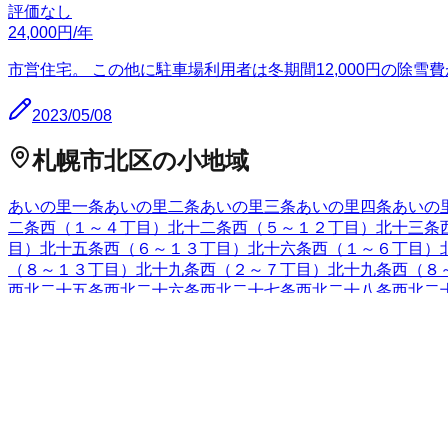
評価なし
24,000
円
/年
市営住宅。 この他に駐車場利用者は冬期間12,000円の除
2023/05/08
札幌市北区
の小地域
あいの里一条
あいの里二条
あいの里三条
あいの里四条
あいの
二条西（１～４丁目）
北十二条西（５～１２丁目）
北十三条
目）
北十五条西（６～１３丁目）
北十六条西（１～６丁目）
（８～１３丁目）
北十九条西（２～７丁目）
北十九条西（８
西
北二十五条西
北二十六条西
北二十七条西
北二十八条西
北二
西
北三十九条西
北四十条西
北六条西
北七条西
北八条西
北九条
平
篠路町拓北
篠路町福移
新川
1
新川一条
新川二条
新川三条
新
琴似十二条
新琴似一条
新琴似二条
新琴似三条
新琴似四条
新琴
条
太平五条
太平六条
太平七条
太平八条
太平九条
拓北一条
拓北
屯田六条
屯田七条
屯田八条
屯田九条
屯田町
西茨戸
西茨戸一条
の里
百合が原
百合が原公園