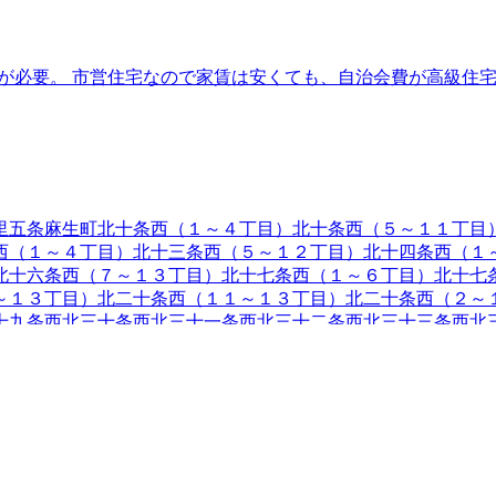
雪費が必要。 市営住宅なので家賃は安くても、自治会費が高級
里五条
麻生町
北十条西（１～４丁目）
北十条西（５～１１丁目
西（１～４丁目）
北十三条西（５～１２丁目）
北十四条西（１
北十六条西（７～１３丁目）
北十七条西（１～６丁目）
北十七
～１３丁目）
北二十条西（１１～１３丁目）
北二十条西（２～
十九条西
北三十条西
北三十一条西
北三十二条西
北三十三条西
北
西
篠路十条
篠路一条
篠路二条
篠路三条
篠路四条
篠路五条
篠路六
川四条
新川五条
新川六条
新川七条
新川八条
新川西一条
新川西二
似五条
新琴似六条
新琴似七条
新琴似八条
新琴似九条
新琴似町
太
二条
拓北三条
1
拓北四条
拓北五条
拓北六条
拓北七条
拓北八条
屯
西茨戸二条
西茨戸三条
西茨戸四条
西茨戸五条
西茨戸六条
西茨戸