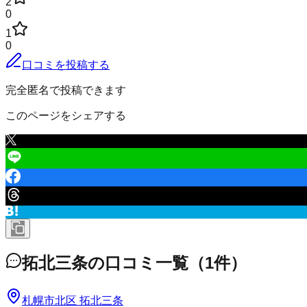
2
0
1
0
口コミを投稿する
完全匿名で投稿できます
このページをシェアする
拓北三条
の口コミ一覧
（
1
件）
札幌市北区 拓北三条