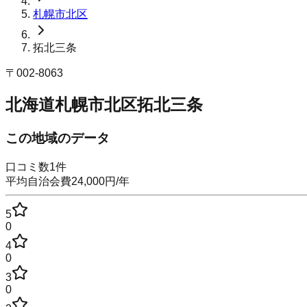
札幌市北区
拓北三条
〒
002-8063
北海道札幌市北区拓北三条
この地域のデータ
口コミ数
1
件
平均自治会費
24,000
円
/年
5
0
4
0
3
0