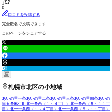
1
0
口コミを投稿する
完全匿名で投稿できます
このページをシェアする
札幌市北区
の小地域
あいの里一条
あいの里二条
あいの里三条
あいの里四条
あいの
里五条
麻生町
北十条西（１～４丁目）
北十条西（５～１１丁
目）
北十一条西（１～４丁目）
北十一条西（５～１１丁目）