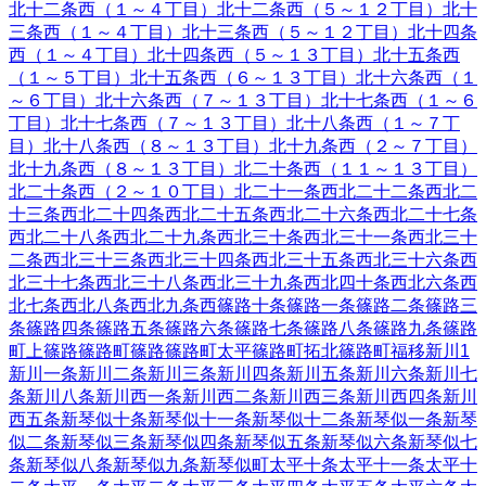
北十二条西（１～４丁目）
北十二条西（５～１２丁目）
北十
三条西（１～４丁目）
北十三条西（５～１２丁目）
北十四条
西（１～４丁目）
北十四条西（５～１３丁目）
北十五条西
（１～５丁目）
北十五条西（６～１３丁目）
北十六条西（１
～６丁目）
北十六条西（７～１３丁目）
北十七条西（１～６
丁目）
北十七条西（７～１３丁目）
北十八条西（１～７丁
目）
北十八条西（８～１３丁目）
北十九条西（２～７丁目）
北十九条西（８～１３丁目）
北二十条西（１１～１３丁目）
北二十条西（２～１０丁目）
北二十一条西
北二十二条西
北二
十三条西
北二十四条西
北二十五条西
北二十六条西
北二十七条
西
北二十八条西
北二十九条西
北三十条西
北三十一条西
北三十
二条西
北三十三条西
北三十四条西
北三十五条西
北三十六条西
北三十七条西
北三十八条西
北三十九条西
北四十条西
北六条西
北七条西
北八条西
北九条西
篠路十条
篠路一条
篠路二条
篠路三
条
篠路四条
篠路五条
篠路六条
篠路七条
篠路八条
篠路九条
篠路
町上篠路
篠路町篠路
篠路町太平
篠路町拓北
篠路町福移
新川
1
新川一条
新川二条
新川三条
新川四条
新川五条
新川六条
新川七
条
新川八条
新川西一条
新川西二条
新川西三条
新川西四条
新川
西五条
新琴似十条
新琴似十一条
新琴似十二条
新琴似一条
新琴
似二条
新琴似三条
新琴似四条
新琴似五条
新琴似六条
新琴似七
条
新琴似八条
新琴似九条
新琴似町
太平十条
太平十一条
太平十