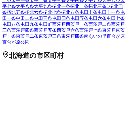
二条
太平一条
太平二条
太平三条
太平四条
太平五条
太平六条
太
平七条
太平八条
太平九条
拓北一条
拓北二条
拓北三条
1
拓北四
条
拓北五条
拓北六条
拓北七条
拓北八条
屯田十条
屯田十一条
屯
田一条
屯田二条
屯田三条
屯田四条
屯田五条
屯田六条
屯田七条
屯田八条
屯田九条
屯田町
西茨戸
西茨戸一条
西茨戸二条
西茨戸
三条
西茨戸四条
西茨戸五条
西茨戸六条
西茨戸七条
東茨戸
東茨
戸一条
東茨戸二条
東茨戸三条
東茨戸四条
南あいの里
百合が原
百合が原公園
北海道
の市区町村
札幌市中央区
札幌市北区
2
札幌市東区
札幌市白石区
札幌市豊
平区
札幌市南区
札幌市西区
6
札幌市厚別区
札幌市手稲区
札幌
市清田区
2
函館市
小樽市
2
旭川市
1
室蘭市
釧路市
1
帯広市
北見
市
夕張市
岩見沢市
網走市
留萌市
苫小牧市
1
稚内市
美唄市
芦別
市
江別市
1
赤平市
紋別市
士別市
名寄市
三笠市
根室市
千歳市
1
滝川市
砂川市
歌志内市
深川市
富良野市
2
登別市
恵庭市
伊達市
北広島市
石狩市
北斗市
石狩郡当別町
石狩郡新篠津村
松前郡松
前町
松前郡福島町
上磯郡知内町
上磯郡木古内町
亀田郡七飯町
茅部郡鹿部町
茅部郡森町
二海郡八雲町
山越郡長万部町
檜山郡
江差町
檜山郡上ノ国町
檜山郡厚沢部町
爾志郡乙部町
奥尻郡奥