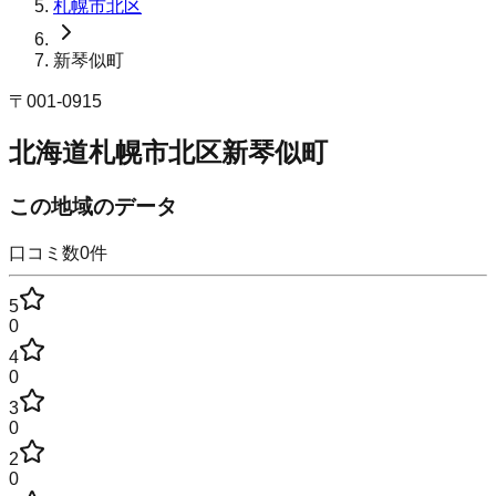
札幌市北区
新琴似町
〒
001-0915
北海道札幌市北区新琴似町
この地域のデータ
口コミ数
0
件
5
0
4
0
3
0
2
0