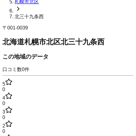
札幌市北区
北三十九条西
〒
001-0039
北海道札幌市北区北三十九条西
この地域のデータ
口コミ数
0
件
5
0
4
0
3
0
2
0