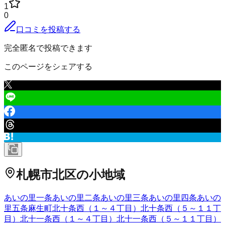
1
0
口コミを投稿する
完全匿名で投稿できます
このページをシェアする
札幌市北区
の小地域
あいの里一条
あいの里二条
あいの里三条
あいの里四条
あいの
里五条
麻生町
北十条西（１～４丁目）
北十条西（５～１１丁
目）
北十一条西（１～４丁目）
北十一条西（５～１１丁目）