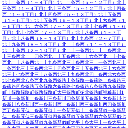
北十二条西（１～４丁目）
北十二条西（５～１２丁目）
北十
三条西（１～４丁目）
北十三条西（５～１２丁目）
北十四条
西（１～４丁目）
北十四条西（５～１３丁目）
北十五条西
（１～５丁目）
北十五条西（６～１３丁目）
北十六条西（１
～６丁目）
北十六条西（７～１３丁目）
北十七条西（１～６
丁目）
北十七条西（７～１３丁目）
北十八条西（１～７丁
目）
北十八条西（８～１３丁目）
北十九条西（２～７丁目）
北十九条西（８～１３丁目）
北二十条西（１１～１３丁目）
北二十条西（２～１０丁目）
北二十一条西
北二十二条西
北二
十三条西
北二十四条西
北二十五条西
北二十六条西
北二十七条
西
北二十八条西
北二十九条西
北三十条西
北三十一条西
北三十
二条西
北三十三条西
北三十四条西
北三十五条西
北三十六条西
北三十七条西
北三十八条西
北三十九条西
北四十条西
北六条西
北七条西
北八条西
北九条西
篠路十条
篠路一条
篠路二条
篠路三
条
篠路四条
篠路五条
篠路六条
篠路七条
篠路八条
篠路九条
篠路
町上篠路
篠路町篠路
篠路町太平
篠路町拓北
篠路町福移
新川
1
新川一条
新川二条
新川三条
新川四条
新川五条
新川六条
新川七
条
新川八条
新川西一条
新川西二条
新川西三条
新川西四条
新川
西五条
新琴似十条
新琴似十一条
新琴似十二条
新琴似一条
新琴
似二条
新琴似三条
新琴似四条
新琴似五条
新琴似六条
新琴似七
条
新琴似八条
新琴似九条
新琴似町
太平十条
太平十一条
太平十