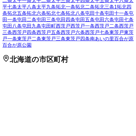
二条
太平一条
太平二条
太平三条
太平四条
太平五条
太平六条
太
平七条
太平八条
太平九条
拓北一条
拓北二条
拓北三条
1
拓北四
条
拓北五条
拓北六条
拓北七条
拓北八条
屯田十条
屯田十一条
屯
田一条
屯田二条
屯田三条
屯田四条
屯田五条
屯田六条
屯田七条
屯田八条
屯田九条
屯田町
西茨戸
西茨戸一条
西茨戸二条
西茨戸
三条
西茨戸四条
西茨戸五条
西茨戸六条
西茨戸七条
東茨戸
東茨
戸一条
東茨戸二条
東茨戸三条
東茨戸四条
南あいの里
百合が原
百合が原公園
北海道
の市区町村
札幌市中央区
札幌市北区
2
札幌市東区
札幌市白石区
札幌市豊
平区
札幌市南区
札幌市西区
6
札幌市厚別区
札幌市手稲区
札幌
市清田区
2
函館市
小樽市
2
旭川市
1
室蘭市
釧路市
1
帯広市
北見
市
夕張市
岩見沢市
網走市
留萌市
苫小牧市
1
稚内市
美唄市
芦別
市
江別市
1
赤平市
紋別市
士別市
名寄市
三笠市
根室市
千歳市
1
滝川市
砂川市
歌志内市
深川市
富良野市
2
登別市
恵庭市
伊達市
北広島市
石狩市
北斗市
石狩郡当別町
石狩郡新篠津村
松前郡松
前町
松前郡福島町
上磯郡知内町
上磯郡木古内町
亀田郡七飯町
茅部郡鹿部町
茅部郡森町
二海郡八雲町
山越郡長万部町
檜山郡
江差町
檜山郡上ノ国町
檜山郡厚沢部町
爾志郡乙部町
奥尻郡奥