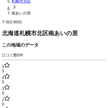
札幌市北区
南あいの里
〒
002-8091
北海道札幌市北区南あいの里
この地域のデータ
口コミ数
0
件
5
0
4
0
3
0
2
0