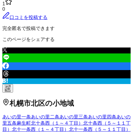
1
0
口コミを投稿する
完全匿名で投稿できます
このページをシェアする
札幌市北区
の小地域
あいの里一条
あいの里二条
あいの里三条
あいの里四条
あいの
里五条
麻生町
北十条西（１～４丁目）
北十条西（５～１１丁
目）
北十一条西（１～４丁目）
北十一条西（５～１１丁目）