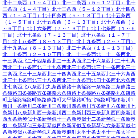
北十二条西（１～４丁目）
北十二条西（５～１２丁目）
北十
三条西（１～４丁目）
北十三条西（５～１２丁目）
北十四条
西（１～４丁目）
北十四条西（５～１３丁目）
北十五条西
（１～５丁目）
北十五条西（６～１３丁目）
北十六条西（１
～６丁目）
北十六条西（７～１３丁目）
北十七条西（１～６
丁目）
北十七条西（７～１３丁目）
北十八条西（１～７丁
目）
北十八条西（８～１３丁目）
北十九条西（２～７丁目）
北十九条西（８～１３丁目）
北二十条西（１１～１３丁目）
北二十条西（２～１０丁目）
北二十一条西
北二十二条西
北二
十三条西
北二十四条西
北二十五条西
北二十六条西
北二十七条
西
北二十八条西
北二十九条西
北三十条西
北三十一条西
北三十
二条西
北三十三条西
北三十四条西
北三十五条西
北三十六条西
北三十七条西
北三十八条西
北三十九条西
北四十条西
北六条西
北七条西
北八条西
北九条西
篠路十条
篠路一条
篠路二条
篠路三
条
篠路四条
篠路五条
篠路六条
篠路七条
篠路八条
篠路九条
篠路
町上篠路
篠路町篠路
篠路町太平
篠路町拓北
篠路町福移
新川
1
新川一条
新川二条
新川三条
新川四条
新川五条
新川六条
新川七
条
新川八条
新川西一条
新川西二条
新川西三条
新川西四条
新川
西五条
新琴似十条
新琴似十一条
新琴似十二条
新琴似一条
新琴
似二条
新琴似三条
新琴似四条
新琴似五条
新琴似六条
新琴似七
条
新琴似八条
新琴似九条
新琴似町
太平十条
太平十一条
太平十