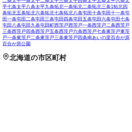
二条
太平一条
太平二条
太平三条
太平四条
太平五条
太平六条
太
平七条
太平八条
太平九条
拓北一条
拓北二条
拓北三条
1
拓北四
条
拓北五条
拓北六条
拓北七条
拓北八条
屯田十条
屯田十一条
屯
田一条
屯田二条
屯田三条
屯田四条
屯田五条
屯田六条
屯田七条
屯田八条
屯田九条
屯田町
西茨戸
西茨戸一条
西茨戸二条
西茨戸
三条
西茨戸四条
西茨戸五条
西茨戸六条
西茨戸七条
東茨戸
東茨
戸一条
東茨戸二条
東茨戸三条
東茨戸四条
南あいの里
百合が原
百合が原公園
北海道
の市区町村
札幌市中央区
札幌市北区
2
札幌市東区
札幌市白石区
札幌市豊
平区
札幌市南区
札幌市西区
6
札幌市厚別区
札幌市手稲区
札幌
市清田区
2
函館市
小樽市
2
旭川市
1
室蘭市
釧路市
1
帯広市
北見
市
夕張市
岩見沢市
網走市
留萌市
苫小牧市
1
稚内市
美唄市
芦別
市
江別市
1
赤平市
紋別市
士別市
名寄市
三笠市
根室市
千歳市
1
滝川市
砂川市
歌志内市
深川市
富良野市
2
登別市
恵庭市
伊達市
北広島市
石狩市
北斗市
石狩郡当別町
石狩郡新篠津村
松前郡松
前町
松前郡福島町
上磯郡知内町
上磯郡木古内町
亀田郡七飯町
茅部郡鹿部町
茅部郡森町
二海郡八雲町
山越郡長万部町
檜山郡
江差町
檜山郡上ノ国町
檜山郡厚沢部町
爾志郡乙部町
奥尻郡奥